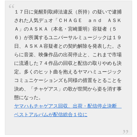
１７日に覚醒剤取締法違反（所持）の疑いで逮捕
された人気デュオ「ＣＨＡＧＥ ａｎｄ ＡＳＫ
Ａ」のＡＳＫＡ（本名・宮崎重明）容疑者（５
６）が所属するユニバーサルミュージックは１９
日、ＡＳＫＡ容疑者との契約解除を発表した。さ
らに音楽、映像作品の出荷停止と、これまで市場
に流通した７４作品の回収と配信の取りやめも決
定。多くのヒット曲を抱えるヤマハミュージック
コミュニケーションズも同様の措置をとることを
決め、「チャゲアス」の歌が世間から姿を消す事
態になった。
ヤマハもチャゲアス回収、出荷・配信停止決断
ベストアルバムが配信総合１位に