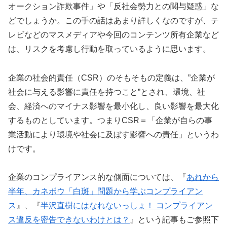
オークション詐欺事件」や「反社会勢力との関与疑惑」な
どでしょうか。この手の話はあまり詳しくなのですが、テ
レビなどのマスメディアや今回のコンテンツ所有企業など
は、リスクを考慮し行動を取っているように思います。
企業の社会的責任（CSR）のそもそもの定義は、”企業が
社会に与える影響に責任を持つこと”とされ、環境、社
会、経済へのマイナス影響を最小化し、良い影響を最大化
するものとしています。つまりCSR＝「企業が自らの事
業活動により環境や社会に及ぼす影響への責任」というわ
けです。
企業のコンプライアンス的な側面については、『
あれから
半年、カネボウ「白斑」問題から学ぶコンプライアン
ス
』、『
半沢直樹にはなれないっしょ！ コンプライアン
ス違反を密告できないわけとは？
』という記事もご参照下