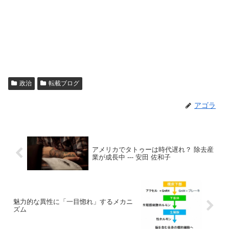
政治
転載ブログ
アゴラ
アメリカでタトゥーは時代遅れ？ 除去産
業が成長中 --- 安田 佐和子
魅力的な異性に「一目惚れ」するメカニ
ズム