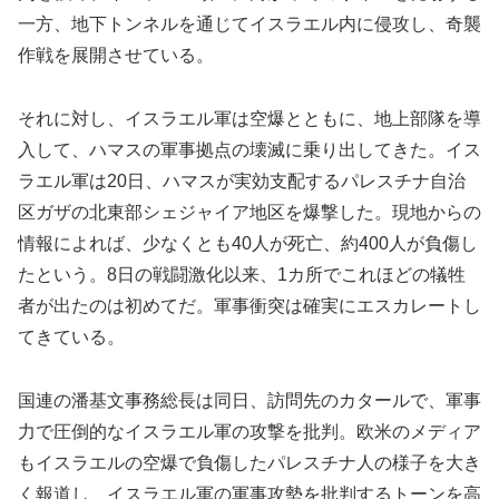
一方、地下トンネルを通じてイスラエル内に侵攻し、奇襲
作戦を展開させている。
それに対し、イスラエル軍は空爆とともに、地上部隊を導
入して、ハマスの軍事拠点の壊滅に乗り出してきた。イス
ラエル軍は20日、ハマスが実効支配するパレスチナ自治
区ガザの北東部シェジャイア地区を爆撃した。現地からの
情報によれば、少なくとも40人が死亡、約400人が負傷し
たという。8日の戦闘激化以来、1カ所でこれほどの犠牲
者が出たのは初めてだ。軍事衝突は確実にエスカレートし
てきている。
国連の潘基文事務総長は同日、訪問先のカタールで、軍事
力で圧倒的なイスラエル軍の攻撃を批判。欧米のメディア
もイスラエルの空爆で負傷したパレスチナ人の様子を大き
く報道し、イスラエル軍の軍事攻勢を批判するトーンを高