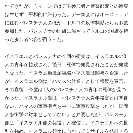
れてきたが、ウィーンではデモ参加者と警察部隊との衝突
は生じず、平和的に終わった。デモ集会にはオーストリア
に住むパレスチナ人のほか、トルコの反体制派たちも多数
参加した。パレスチナの国旗に混ざってトルコの国旗を持
った参加者の姿が目立った。
イスラエルとパレスチナの今回の衝突は、イスラエルの3
人の青年が拉致され、後日、死体で発見されたことが発端
となった。イスラム過激派組織ハマス側は関与を否定した
が、イスラエル側は「ハマスの仕業」として報復を宣言。
その直後、今度は1人のパレスチナ人の青年の死体が見つ
かった。イスラエル側は「パレスチナ人青年殺害とは関係
ない。ハマスの軍事拠点を中心に軍事攻撃をしたが、民間
人を衝撃の対象としていない」と弁明したが、パレスチナ
側は「イスラエル側の報復」と確信し、イスラエルへの批
判を強め、イスラエル領土に向かってミサイルを発射する