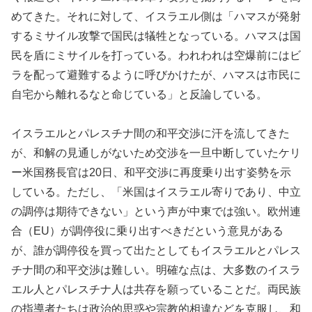
めてきた。それに対して、イスラエル側は「ハマスが発射
するミサイル攻撃で国民は犠牲となっている。ハマスは国
民を盾にミサイルを打っている。われわれは空爆前にはビ
ラを配って避難するように呼びかけたが、ハマスは市民に
自宅から離れるなと命じている」と反論している。
イスラエルとパレスチナ間の和平交渉に汗を流してきた
が、和解の見通しがないため交渉を一旦中断していたケリ
ー米国務長官は20日、和平交渉に再度乗り出す姿勢を示
している。ただし、「米国はイスラエル寄りであり、中立
の調停は期待できない」という声が中東では強い。欧州連
合（EU）が調停役に乗り出すべきだという意見がある
が、誰が調停役を買って出たとしてもイスラエルとパレス
チナ間の和平交渉は難しい。明確な点は、大多数のイスラ
エル人とパレスチナ人は共存を願っていることだ。両民族
の指導者たちは政治的思惑や宗教的相違などを克服し、和