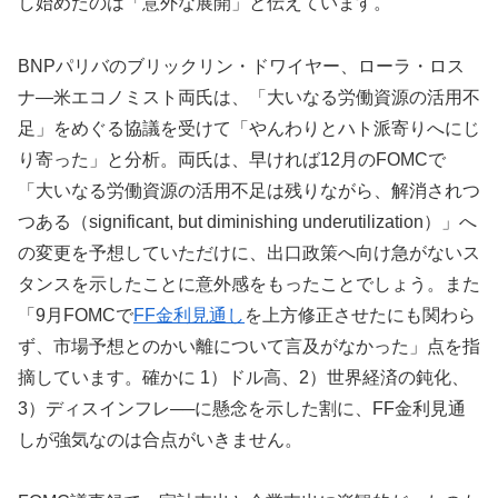
し始めたのは「意外な展開」と伝えています。
BNPパリバのブリックリン・ドワイヤー、ローラ・ロス
ナ—米エコノミスト両氏は、「大いなる労働資源の活用不
足」をめぐる協議を受けて「やんわりとハト派寄りへにじ
り寄った」と分析。両氏は、早ければ12月のFOMCで
「大いなる労働資源の活用不足は残りながら、解消されつ
つある（significant, but diminishing underutilization）」へ
の変更を予想していただけに、出口政策へ向け急がないス
タンスを示したことに意外感をもったことでしょう。また
「9月FOMCで
FF金利見通し
を上方修正させたにも関わら
ず、市場予想とのかい離について言及がなかった」点を指
摘しています。確かに 1）ドル高、2）世界経済の鈍化、
3）ディスインフレ──に懸念を示した割に、FF金利見通
しが強気なのは合点がいきません。