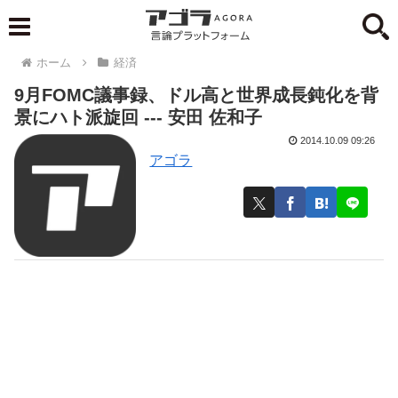
ホーム
経済
9月FOMC議事録、ドル高と世界成長鈍化を背
景にハト派旋回 --- 安田 佐和子
2014.10.09 09:26
アゴラ