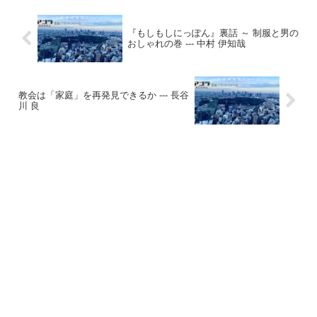
『もしもしにっぽん』裏話 ～ 制服と男の
おしゃれの巻 --- 中村 伊知哉
教会は「家庭」を再発見できるか --- 長谷
川 良