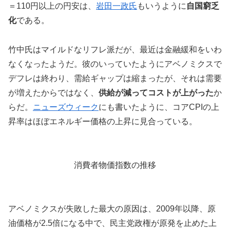
＝110円以上の円安は、
岩田一政氏
もいうように
自国窮乏
化
である。
竹中氏はマイルドなリフレ派だが、最近は金融緩和をいわ
なくなったようだ。彼のいっていたようにアベノミクスで
デフレは終わり、需給ギャップは縮まったが、それは需要
が増えたからではなく、
供給が減ってコストが上がった
か
らだ。
ニューズウィーク
にも書いたように、コアCPIの上
昇率はほぼエネルギー価格の上昇に見合っている。
消費者物価指数の推移
アベノミクスが失敗した最大の原因は、2009年以降、原
油価格が2.5倍になる中で、民主党政権が原発を止めた上