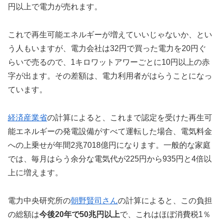
円以上で電力が売れます。
これで再生可能エネルギーが増えていいじゃないか、とい
う人もいますが、電力会社は32円で買った電力を20円ぐ
らいで売るので、1キロワットアワーごとに10円以上の赤
字が出ます。その差額は、電力利用者がはらうことになっ
ています。
経済産業省
の計算によると、これまで認定を受けた再生可
能エネルギーの発電設備がすべて運転した場合、電気料金
への上乗せが年間2兆7018億円になります。一般的な家庭
では、毎月はらう余分な電気代が225円から935円と4倍以
上に増えます。
電力中央研究所の
朝野賢司さん
の計算によると、この負担
の総額は
今後20年で50兆円以上
で、これはほぼ消費税1％