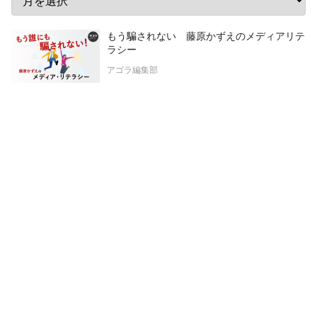
もう騙されない 藤原かずえのメディアリテ
ラシー
アゴラ編集部