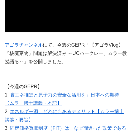
アゴラチャンネル
にて、今週のGEPR「【アゴラVlog】
『核廃棄物』問題は解決済み ～UCバークレー、ムラー教
授語る～」を公開しました。
【今週のGEPR】
1.
省エネ推進と原子力の安全な活用を」日本への期待
【ムラー博士講義・本記】
2.
エネルギー源、どれにもあるデメリット【ムラー博士
講義・要旨】
3.
固定価格買取制度（FIT）は、なぜ間違った政策である