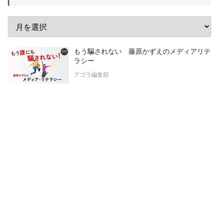
もう騙されない 藤原かずえのメディアリテ
ラシー
アゴラ編集部