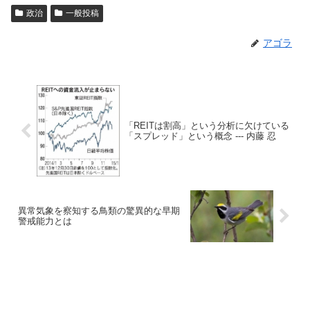
政治
一般投稿
アゴラ
「REITは割高」という分析に欠けている
「スプレッド」という概念 --- 内藤 忍
異常気象を察知する鳥類の驚異的な早期
警戒能力とは