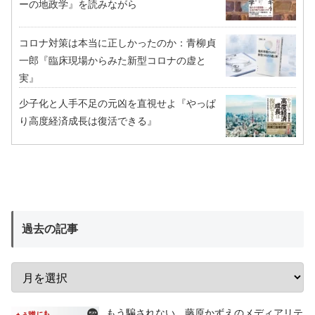
ーの地政学』を読みながら
コロナ対策は本当に正しかったのか：青柳貞
一郎『臨床現場からみた新型コロナの虚と
実』
少子化と人手不足の元凶を直視せよ『やっぱ
り高度経済成長は復活できる』
過去の記事
もう騙されない 藤原かずえのメディアリテ