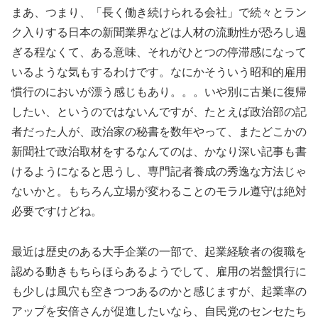
まあ、つまり、「長く働き続けられる会社」で続々とラン
ク入りする日本の新聞業界などは人材の流動性が恐ろし過
ぎる程なくて、ある意味、それがひとつの停滞感になって
いるような気もするわけです。なにかそういう昭和的雇用
慣行のにおいが漂う感じもあり。。。いや別に古巣に復帰
したい、というのではないんですが、たとえば政治部の記
者だった人が、政治家の秘書を数年やって、またどこかの
新聞社で政治取材をするなんてのは、かなり深い記事も書
けるようになると思うし、専門記者養成の秀逸な方法じゃ
ないかと。もちろん立場が変わることのモラル遵守は絶対
必要ですけどね。
最近は歴史のある大手企業の一部で、起業経験者の復職を
認める動きもちらほらあるようでして、雇用の岩盤慣行に
も少しは風穴も空きつつあるのかと感じますが、起業率の
アップを安倍さんが促進したいなら、自民党のセンセたち