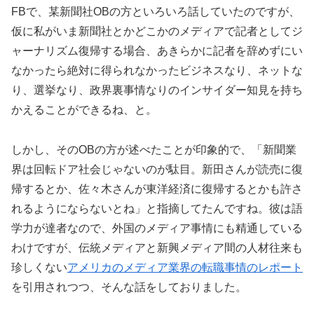
FBで、某新聞社OBの方といろいろ話していたのですが、
仮に私がいま新聞社とかどこかのメディアで記者としてジ
ャーナリズム復帰する場合、あきらかに記者を辞めずにい
なかったら絶対に得られなかったビジネスなり、ネットな
り、選挙なり、政界裏事情なりのインサイダー知見を持ち
かえることができるね、と。
しかし、そのOBの方が述べたことが印象的で、「新聞業
界は回転ドア社会じゃないのが駄目。新田さんが読売に復
帰するとか、佐々木さんが東洋経済に復帰するとかも許さ
れるようにならないとね」と指摘してたんですね。彼は語
学力が達者なので、外国のメディア事情にも精通している
わけですが、伝統メディアと新興メディア間の人材往来も
珍しくない
アメリカのメディア業界の転職事情のレポート
を引用されつつ、そんな話をしておりました。