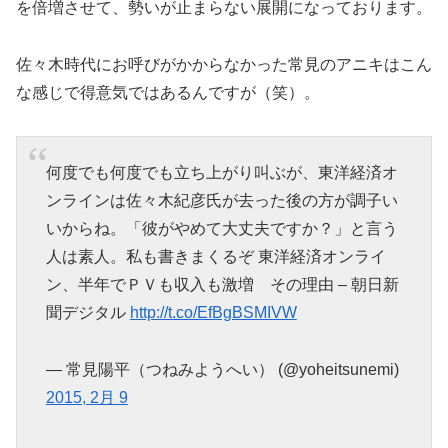
を倍増させて、勢いが止まらない展開になっております。
佐々木時代にお呼びがかからなかった常見のアニキはこん
な感じで得意気ではあるんですが（笑）。
何度でも何度でも立ち上がり叫ぶが、東洋経済オ
ンラインは佐々木紀彦氏が去った後の方が調子い
いからね。「彼がやめて大丈夫ですか？」と言う
人は素人。私も書きまくるぞ 東洋経済オンライ
ン、半年でＰＶも収入も激増 その理由 – 朝日新
聞デジタル
http://t.co/EfBgBSMIVW
— 常見陽平（つねみようへい） (@yoheitsunemi)
2015, 2月 9