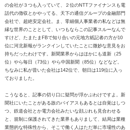
の会社が３つも入っていて、２位のNTTファイナンスも電
話代の徴収とかやってる、天下の通信グループの金融部門
会社で、超絶安定会社。ま、零細個人事業者の私などは無
縁な世界のこととして、いつもならこの記事スルーなんで
すけど、たまたまFBで知り合いの元地方紙記者の方が10
位に河北新報がランクインしていたことに微妙な意見をお
持ちだったわけです。新聞業界からはほかにも道新（25
位）やら毎日（73位）やら中国新聞（85位）などなど。
ちなみに私が昔いた会社は142位で、朝日は119位に入っ
ておりました。
こうなると、記事の切り口に疑問が浮かぶわけですよ。新
聞社にいたことがある故のバイアスもあるとは自覚はしつ
つ、鉄道会社とか電力会社みたいな顔ぶれも見合わせる
と、規制に保護されてきた業界もありまして、結局は業種
業態的な特殊性から、そこで働く人はただ単に市場性のあ