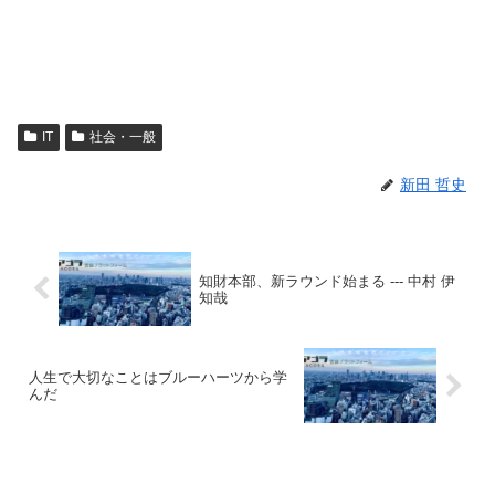
IT
社会・一般
新田 哲史
知財本部、新ラウンド始まる --- 中村 伊
知哉
人生で大切なことはブルーハーツから学
んだ