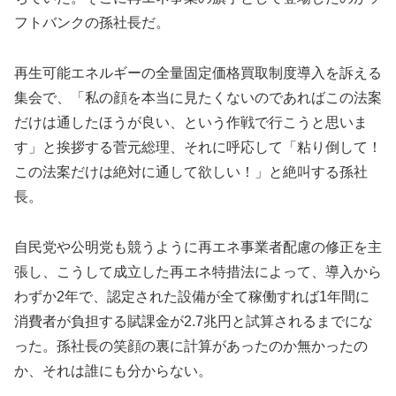
フトバンクの孫社長だ。
再生可能エネルギーの全量固定価格買取制度導入を訴える
集会で、「私の顔を本当に見たくないのであればこの法案
だけは通したほうが良い、という作戦で行こうと思いま
す」と挨拶する菅元総理、それに呼応して「粘り倒して！
この法案だけは絶対に通して欲しい！」と絶叫する孫社
長。
自民党や公明党も競うように再エネ事業者配慮の修正を主
張し、こうして成立した再エネ特措法によって、導入から
わずか2年で、認定された設備が全て稼働すれば1年間に
消費者が負担する賦課金が2.7兆円と試算されるまでにな
った。孫社長の笑顔の裏に計算があったのか無かったの
か、それは誰にも分からない。