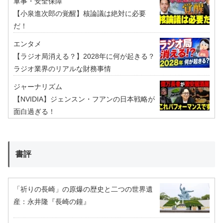
軍事・安全保障
【小泉進次郎の覚醒】核論議は絶対に必要
だ！
エンタメ
【ラジオ局消える？】2028年に何が起きる？
ラジオ業界のリアルな財務事情
ジャーナリズム
【NVIDIA】ジェンスン・フアンの日本戦略が
面白過ぎる！
書評
「祈りの長崎」の原爆の歴史と二つの世界遺
産：永井隆『長崎の鐘』