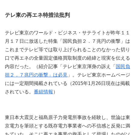
テレ東の再エネ特措法批判
テレビ東京のワールド・ビジネス・サテライトが昨年１１
月１７日に放送した特集「国民負担２．７兆円の衝撃」は
これまでテレビ等では取り上げられることのなかった切り
口で再エネの全量固定価格買取制度の経緯と現実を伝える
内容だった。（紹介記事「テレビ東京渾身の訴え「
国民負
担２．７兆円の衝撃」は必見
」。テレビ東京ホームページ
には一定期間掲載されている（2015年1月26日現在は掲載
されている。
番組情報
）
東日本大震災と福島原子力発電所事故を経験し、世論は東
京電力を筆頭とする既存電力事業者への不信感と反発に満
ちていた。そこに再エネ事業の旗手として登場したのがソ