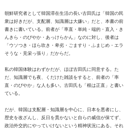
朝鮮研究者として韓国滞在生活の長い古田氏は「韓国の民
衆は好きだが、支配層、知識層は大嫌い」だと、本書の前
書きに書いている。前者が「率直・単純・端的・直入・き
んきら・のびやか・あっけらかん」なのに対し、後者は
「ウソつき・ほら吹き・卑劣・ごますり・ふまじめ・エラ
そうな・見栄っ張り」だからだ。
私の韓国体験はわずかだが、ほぼ古田氏に同意する。た
だ、知識層でも夜、くだけた雑談をすると、前者の「率
直・のびやか」な人も多い。古田氏も「根は正直」と書い
ている。
だが、韓国は支配層・知識層を中心に、日本を悪者にし、
歴史を改ざんし、反日を貫かないと自らの威信が保てず、
政治外交的にやっていけないという精神状況にある。それ