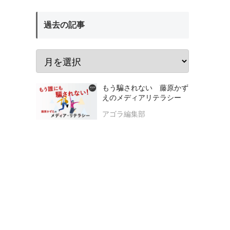
過去の記事
もう騙されない 藤原かず
えのメディアリテラシー
アゴラ編集部