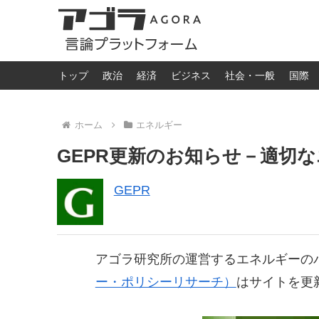
トップ
政治
経済
ビジネス
社会・一般
国際
ホーム
エネルギー
GEPR更新のお知らせ－適切な
GEPR
アゴラ研究所の運営するエネルギーの
ー・ポリシーリサーチ）
はサイトを更