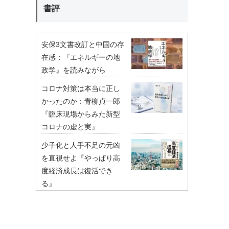
書評
安保3文書改訂と中国の存
在感：『エネルギーの地
政学』を読みながら
コロナ対策は本当に正し
かったのか：青柳貞一郎
『臨床現場からみた新型
コロナの虚と実』
少子化と人手不足の元凶
を直視せよ『やっぱり高
度経済成長は復活でき
る』