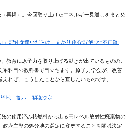
表（再掲）。今回取り上げたエネルギー見通しをまとめ
。
」記述間違いだらけ、まかり通る“誤解”と“不正確”
降、教育に原子力を取り上げる動きが出ているものの、
文系科目の教科書で目立ちます。原子力学会が、改善
考えれば、こうしたことから直したいものです。
有望地」提示 閣議決定
原発の使用済み核燃料から出る高レベル放射性廃棄物の
、政府主導の処分地の選定に変更することを閣議決定