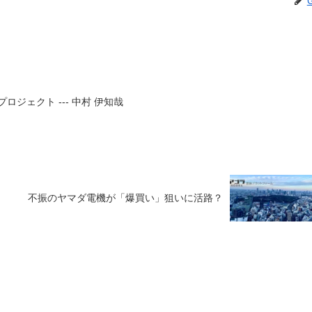
プロジェクト --- 中村 伊知哉
不振のヤマダ電機が「爆買い」狙いに活路？