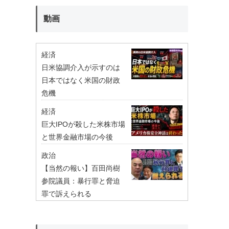
動画
経済
日米協調介入が示すのは
日本ではなく米国の財政
危機
経済
巨大IPOが殺した米株市場
と世界金融市場の今後
政治
【当然の報い】百田尚樹
参院議員：暴行罪と脅迫
罪で訴えられる