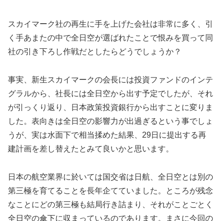
スカイマーク社の再生に手を上げた会社は非常に多く、引
く手あまたの中で全日空が選ばれたことで恨みを買って同
社の引き下ろし作戦だとしたらどうでしょうか？
事実、新生スカイマークの会長には投資ファンドのインテ
グラルから、社長には全日空から出す予定でしたが、それ
が引っくり返り、日本政策投資銀行から出すことに変りま
した。表向きは全日空の影響力が出過ぎるという事でしょ
うが、実は水面下で相当揉めた結果、29日に提出する再
建計画を差し替えたとみて良いかと思います。
日本の航空業界に於いては国交省は日航、全日空とは別の
第三極を育てることを長年企てていました。ところが残念
なことにどの第三極も結局行き詰まり、それがことごとく
全日空の傘下に収まっているのであります。まさに今回の