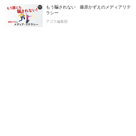
もう騙されない 藤原かずえのメディアリテ
ラシー
アゴラ編集部