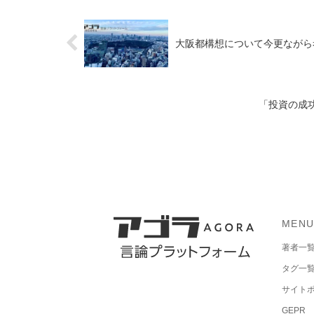
大阪都構想について今更ながら考え
「投資の成功
MEN
著者一
タグ一
サイト
GEPR