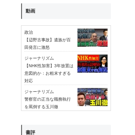
動画
政治
【辺野古事故】遺族が百
田発言に激怒
ジャーナリズム
【NHK性加害】3年放置は
意図的か：お粗末すぎる
対応
ジャーナリズム
警察官の正当な職務執行
を罵倒する玉川徹
書評