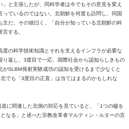
い」と主張したが、同科学者は今でもその意見を変え
言っているのではない。北朝鮮を何度も訪問し、同国
ち主だ。その彼曰く、「自分が知っている北朝鮮の科
断言する。
高度の科学技術知識とそれを支えるインフラが必要な
繰り返し、3度目で一応、国際社会から認知らしきもの
がSLBM発射実験成功の認知を受けるまで少なくと
。北でも「3度目の正直」は当てはまるのかもしれな
報道に関連した北側の対応を見ていると、「1つの嘘を
要となる」と述べた宗教改革者マルティン・ルターの言