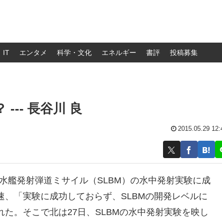
IT
エンタメ
科学・文化
エネルギー
書評
投稿募集
-- 長谷川 良
2015.05.29 12:
潜水艦発射弾道ミサイル（SLBM）の水中発射実験に成
、「実験に成功しておらず、SLBMの開発レベルに
た。そこで北は27日、SLBMの水中発射実験を映し