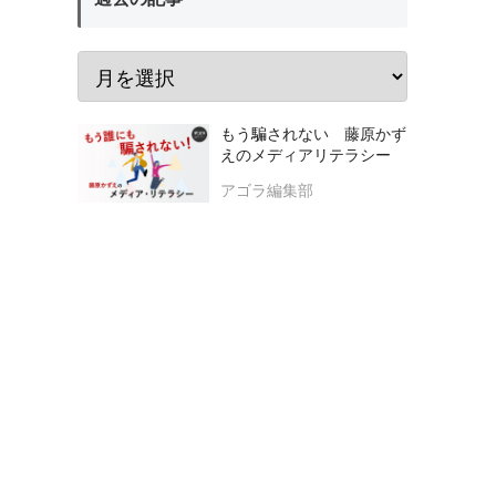
もう騙されない 藤原かず
えのメディアリテラシー
アゴラ編集部