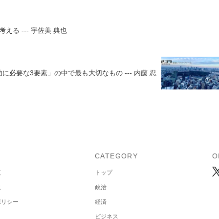
る --- 宇佐美 典也
に必要な3要素」の中で最も大切なもの --- 内藤 忍
U
CATEGORY
O
覧
トップ
覧
政治
ポリシー
経済
ビジネス