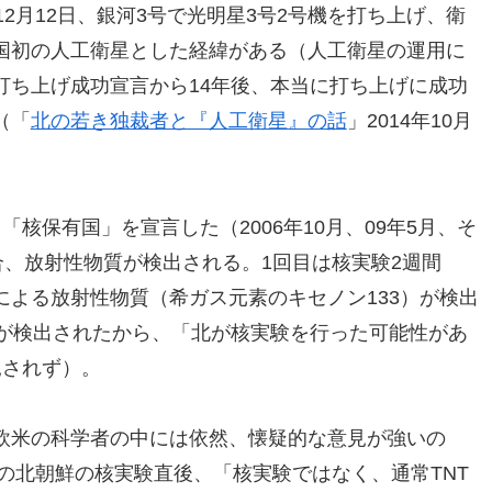
2月12日、銀河3号で光明星3号2号機を打ち上げ、衛
国初の人工衛星とした経緯がある（人工衛星の運用に
打ち上げ成功宣言から14年後、本当に打ち上げに成功
（「
北の若き独裁者と『人工衛星』の話
」2014年10月
核保有国」を宣言した（2006年10月、09年5月、そ
合、放射性物質が検出される。1回目は核実験2週間
よる放射性物質（希ガス元素のキセノン133）が検出
質が検出されたから、「北が核実験を行った可能性があ
見されず）。
欧米の科学者の中には依然、懐疑的な意見が強いの
月の北朝鮮の核実験直後、「核実験ではなく、通常TNT