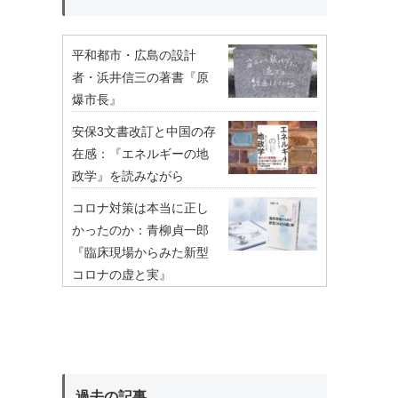
平和都市・広島の設計
者・浜井信三の著書『原
爆市長』
安保3文書改訂と中国の存
在感：『エネルギーの地
政学』を読みながら
コロナ対策は本当に正し
かったのか：青柳貞一郎
『臨床現場からみた新型
コロナの虚と実』
過去の記事