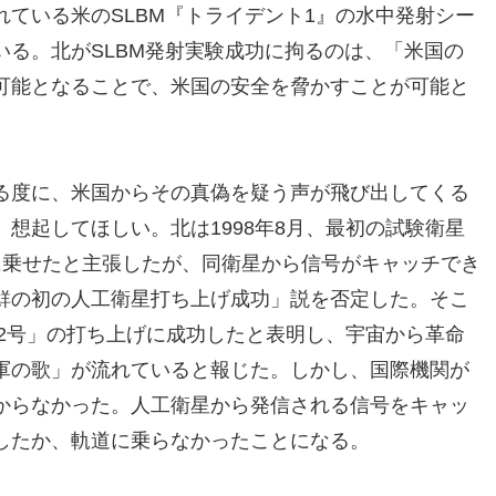
ている米のSLBM『トライデント1』の水中発射シー
る。北がSLBM発射実験成功に拘るのは、「米国の
可能となることで、米国の安全を脅かすことが可能と
る度に、米国からその真偽を疑う声が飛び出してくる
想起してほしい。北は1998年8月、最初の試験衛星
に乗せたと主張したが、同衛星から信号がキャッチでき
鮮の初の人工衛星打ち上げ成功」説を否定した。そこ
星2号」の打ち上げに成功したと表明し、宇宙から革命
軍の歌」が流れていると報じた。しかし、国際機関が
からなかった。人工衛星から発信される信号をキャッ
したか、軌道に乗らなかったことになる。