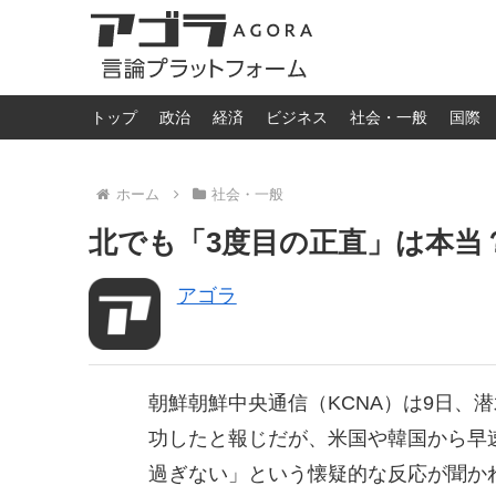
トップ
政治
経済
ビジネス
社会・一般
国際
ホーム
社会・一般
北でも「3度目の正直」は本当？ -
アゴラ
朝鮮朝鮮中央通信（KCNA）は9日、
功したと報じだが、米国や韓国から早速
過ぎない」という懐疑的な反応が聞かれ