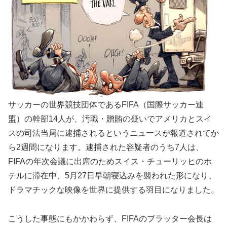
サッカーの世界競技団体であるFIFA（国際サッカー連
盟）の幹部14人が、汚職・贈賄の疑いでアメリカとスイ
スの司法当局に逮捕されるというニュースが報道されてか
ら2週間になります。逮捕された容疑者のうち7人は、
FIFAの年次会議に出席のためスイス・チューリッヒのホ
テルに滞在中、5月27日早朝寝込みを襲われた形になり、
ドラマチックな映像を世界に提供する羽目になりました。
こうした事態にもかかわらず、FIFAのブラッター会長は