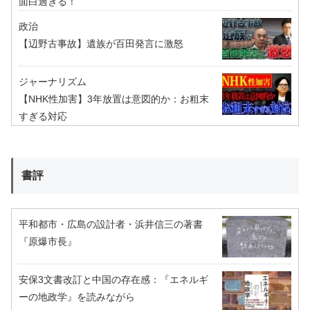
面白過ぎる！
政治
【辺野古事故】遺族が百田発言に激怒
ジャーナリズム
【NHK性加害】3年放置は意図的か：お粗末
すぎる対応
書評
平和都市・広島の設計者・浜井信三の著書
『原爆市長』
安保3文書改訂と中国の存在感：『エネルギ
ーの地政学』を読みながら