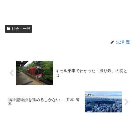
社会・一般
矢澤 豊
キセル乗車でわかった「撮り鉄」の掟と
は
福祉型経済を進めるしかない --- 井本 省
吾