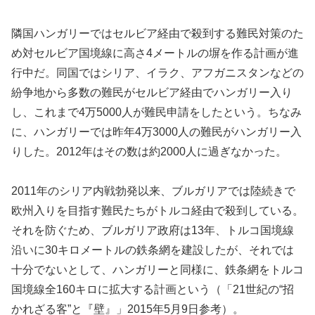
隣国ハンガリーではセルビア経由で殺到する難民対策のた
め対セルビア国境線に高さ4メートルの塀を作る計画が進
行中だ。同国ではシリア、イラク、アフガニスタンなどの
紛争地から多数の難民がセルビア経由でハンガリー入り
し、これまで4万5000人が難民申請をしたという。ちなみ
に、ハンガリーでは昨年4万3000人の難民がハンガリー入
りした。2012年はその数は約2000人に過ぎなかった。
2011年のシリア内戦勃発以来、ブルガリアでは陸続きで
欧州入りを目指す難民たちがトルコ経由で殺到している。
それを防ぐため、ブルガリア政府は13年、トルコ国境線
沿いに30キロメートルの鉄条網を建設したが、それでは
十分でないとして、ハンガリーと同様に、鉄条網をトルコ
国境線全160キロに拡大する計画という（「21世紀の“招
かれざる客”と『壁』」2015年5月9日参考）。