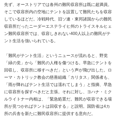
先ず、オーストリアでは各州の難民収容所は既に超満員。
そこで収容所内の空地にテントを設置して難民たちを収容
しているほどだ。冷戦時代、旧ソ連・東邦諸国からの難民
収容所だったニーダーエステライヒ州のトライスキルヒェ
ン難民収容所では、収容しきれない400人以上の難民がテ
ント生活を強いられている。
「難民がテント生活」というニュースが流れると、野党
「緑の党」から「難民の人権を傷つける。早急にテントを
回収し、収容所に移すべきだ」という声が飛び出した。ロ
ーマ・カトリック教会の慈善組織「カリタス」関係者も、
「雨が降ればテント生活では濡れてしまう」と指摘、早急
に収容所を探すべきだと主張。それに対し、ヨハナ・ミク
ルライトナー内相は、「緊急処置だ。難民が収容できる場
所が見つかればテントは回収する」と説明。国防省は4カ
所の兵舎を新たに難民収容所に提供する意向だ。