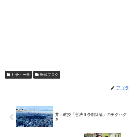
社会・一般
転載ブログ
アゴラ
井上教授「憲法９条削除論」のチグハグ
さ