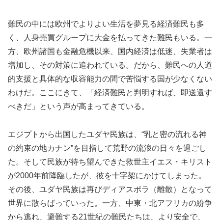
難民の中には欧州でよりよい生活を夢見る経済難民も多
く、人身売買グループに大金を払ってきた難民もいる。一
方、欧州諸国も金融危機以来、国内経済は低迷、失業者は
増加し、その対策に追われている。だから、難民への人道
的支援と具体的な収容能力の間で苦悩する国が少なくない
わけだ。ここにきて、「経済難民と判明すれば、即送還す
べきだ」という声が高まってきている。
エジプトから出国したユダヤ民族は、“乳と密の流れる神
の約束の地カナン”を目指して荒野の流浪の日々を過ごし
た。そして民族が待ち望んできた救世主イエス・キリスト
が2000年前降臨したが、彼を十字架にかけてしまった。
その後、ユダヤ民族は再びディアスポラ（離散）となって
世界に散らばっていった。一方、中東・北アフリカの紛争
から逃れ、避難する21世紀の難民たちは、より安全で、