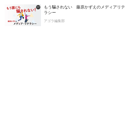
もう騙されない 藤原かずえのメディアリテ
ラシー
アゴラ編集部