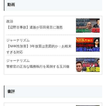
動画
政治
【辺野古事故】遺族が百田発言に激怒
ジャーナリズム
【NHK性加害】3年放置は意図的か：お粗末
すぎる対応
ジャーナリズム
警察官の正当な職務執行を罵倒する玉川徹
書評