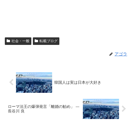
社会・一般
転載ブログ
アゴラ
韓国人は実は日本が大好き
ローマ法王の爆弾発言「離婚の勧め」 ---
長谷川 良