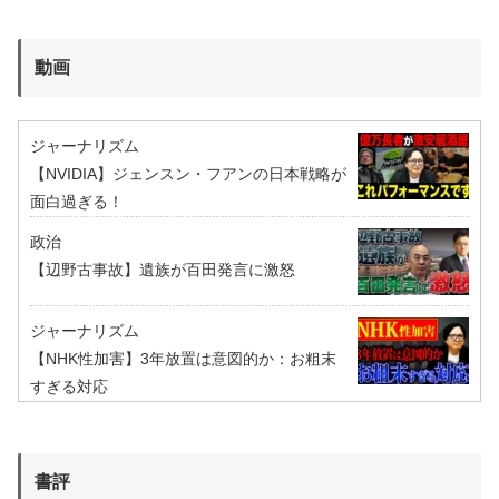
動画
ジャーナリズム
【NVIDIA】ジェンスン・フアンの日本戦略が
面白過ぎる！
政治
【辺野古事故】遺族が百田発言に激怒
ジャーナリズム
【NHK性加害】3年放置は意図的か：お粗末
すぎる対応
書評