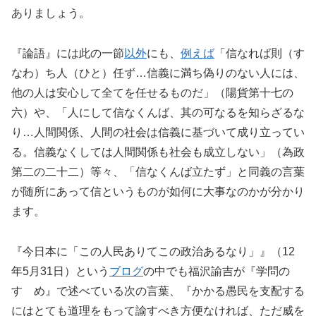
ありましょう。
『論語』には此の一節
以外
にも、
例えば
「信なれば則（す
なわ）ち人（ひと）任ず…信義に満ち偽りのない人には、
他の人は安心して全てを任せるものだ」（陽貨第十七の
六）や、「人にして信なくんば、其の可なるを知らざるな
り…人間関係、人間の社会は信義に基づいて成り立ってい
る。信義なくしては人間関係も社会も成立しない」（為政
第二の二十二）等々、「信なくんば立たず」と同義の言葉
が随所にあって信というものが如何に大事なのかが分かり
ます。
『今日本に「この人民ありてこの政治あるなり」』（12
年5月31日）という
ブログ
の中でも福沢諭吉が『学問の
すゝめ』で述べている次の言葉、『かかる愚民を支配する
にはとても道理をもって諭すべき方便なければ、ただ威を