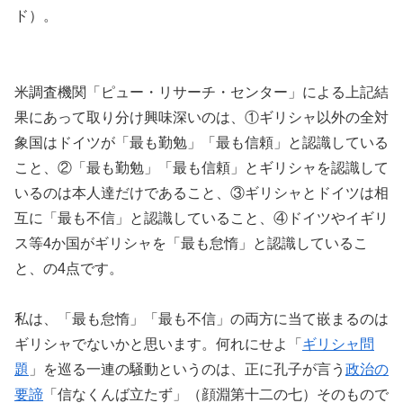
ド）。
米調査機関「ピュー・リサーチ・センター」による上記結
果にあって取り分け興味深いのは、①ギリシャ以外の全対
象国はドイツが「最も勤勉」「最も信頼」と認識している
こと、②「最も勤勉」「最も信頼」とギリシャを認識して
いるのは本人達だけであること、③ギリシャとドイツは相
互に「最も不信」と認識していること、④ドイツやイギリ
ス等4か国がギリシャを「最も怠惰」と認識しているこ
と、の4点です。
私は、「最も怠惰」「最も不信」の両方に当て嵌まるのは
ギリシャでないかと思います。何れにせよ「
ギリシャ問
題
」を巡る一連の騒動というのは、正に孔子が言う
政治の
要諦
「信なくんば立たず」（顔淵第十二の七）そのもので