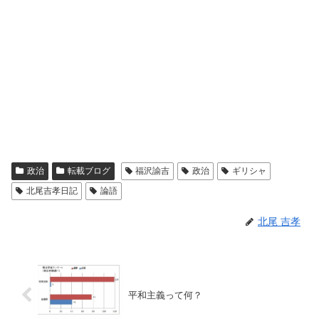
政治
転載ブログ
福沢諭吉
政治
ギリシャ
北尾吉孝日記
論語
北尾 吉孝
平和主義って何？