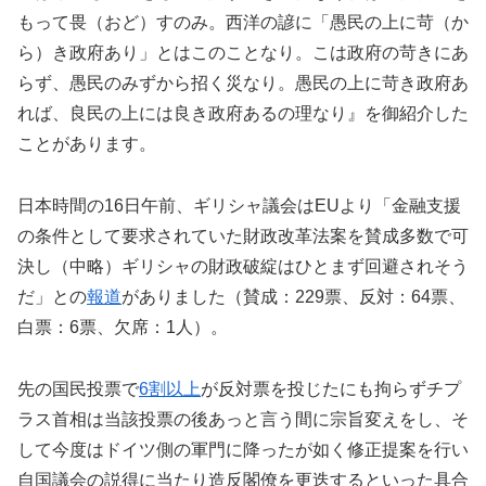
もって畏（おど）すのみ。西洋の諺に「愚民の上に苛（か
ら）き政府あり」とはこのことなり。こは政府の苛きにあ
らず、愚民のみずから招く災なり。愚民の上に苛き政府あ
れば、良民の上には良き政府あるの理なり』を御紹介した
ことがあります。
日本時間の16日午前、ギリシャ議会はEUより「金融支援
の条件として要求されていた財政改革法案を賛成多数で可
決し（中略）ギリシャの財政破綻はひとまず回避されそう
だ」との
報道
がありました（賛成：229票、反対：64票、
白票：6票、欠席：1人）。
先の国民投票で
6割以上
が反対票を投じたにも拘らずチプ
ラス首相は当該投票の後あっと言う間に宗旨変えをし、そ
して今度はドイツ側の軍門に降ったが如く修正提案を行い
自国議会の説得に当たり造反閣僚を更迭するといった具合