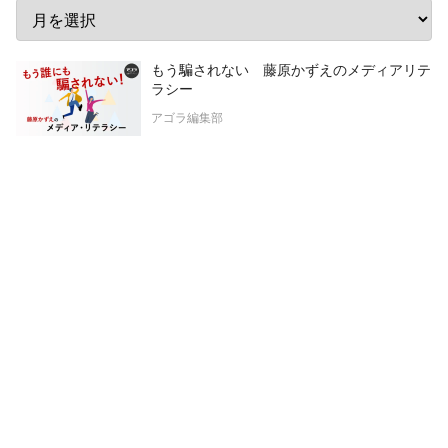
もう騙されない 藤原かずえのメディアリテ
ラシー
アゴラ編集部