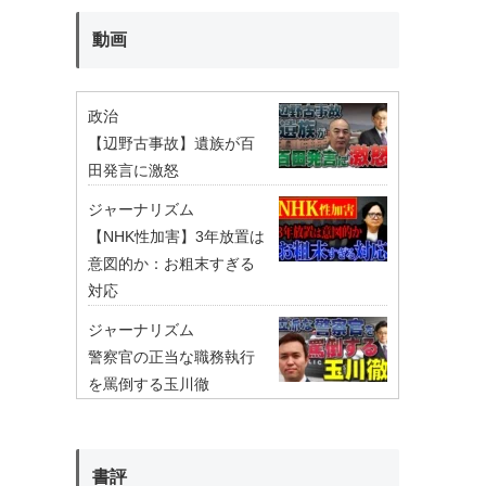
動画
政治
【辺野古事故】遺族が百
田発言に激怒
ジャーナリズム
【NHK性加害】3年放置は
意図的か：お粗末すぎる
対応
ジャーナリズム
警察官の正当な職務執行
を罵倒する玉川徹
書評