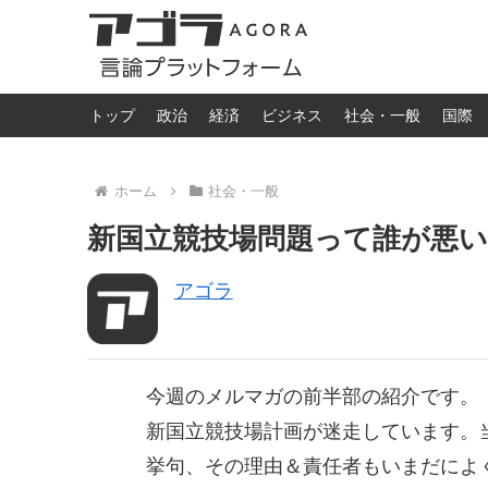
トップ
政治
経済
ビジネス
社会・一般
国際
ホーム
社会・一般
新国立競技場問題って誰が悪いの
アゴラ
今週のメルマガの前半部の紹介です。
新国立競技場計画が迷走しています。当
挙句、その理由＆責任者もいまだによ