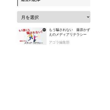
もう騙されない 藤原かず
えのメディアリテラシー
アゴラ編集部