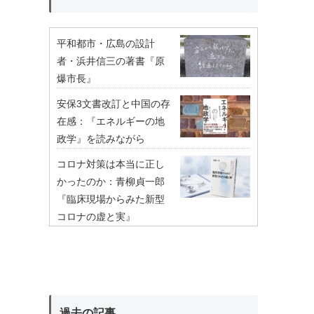
平和都市・広島の設計
者・浜井信三の著書『原
爆市長』
安保3文書改訂と中国の存
在感：『エネルギーの地
政学』を読みながら
コロナ対策は本当に正し
かったのか：青柳貞一郎
『臨床現場からみた新型
コロナの虚と実』
過去の記事