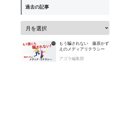
過去の記事
もう騙されない 藤原かず
えのメディアリテラシー
アゴラ編集部