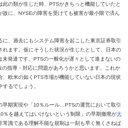
は此の類が生じた時、PTSがきちっと機能していたと
故に、NYSEの障害を受けても被害が最小限で済ん
るに、過去にもシステム障害を起こした東京証券取引
されます。仮にそうした状況が生じたとして、日本の
は未発達です。PTSの一般化が遅々として進まないの
行政の指導・対応に問題があろうかと思います。これか
合、欧米の如くPTS市場が機能していない日本の現状
中するでしょう。
の早期実現や「10％ルール…PTSの運営において取引
10％を越えてはいけないという制限」の早期撤廃が
大
非常識である理解不能な規制は一刻も早く無くさねば