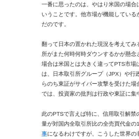
一番に思ったのは、やはり米国の場合
いうことです。他市場が機能しているが
だのです。
翻って日本の置かれた現況を考えてみ
所がまた何時何時ダウンするかが懸念
場合は米国とは大きく違ってPTS市場
は、日本取引所グループ（JPX）や
らのち東証がサイバー攻撃を受けた場
では、投資家の批判は行政や東証に集
此のPTSで言えば特に、信用取引解禁
量が対国内全取引所比の全売買代金の
事
になるわけですが、こうした世界の