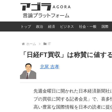
トップ
政治
経済
ビジネス
社会・一般
国際
ホーム
IT
「日経FT買収」は称賛に値す
北尾 吉孝
先週金曜日に開かれた日本経済新聞社
プの買収に関する記者会見」で、喜多
高い豊富な国際情報を日本の読者に提