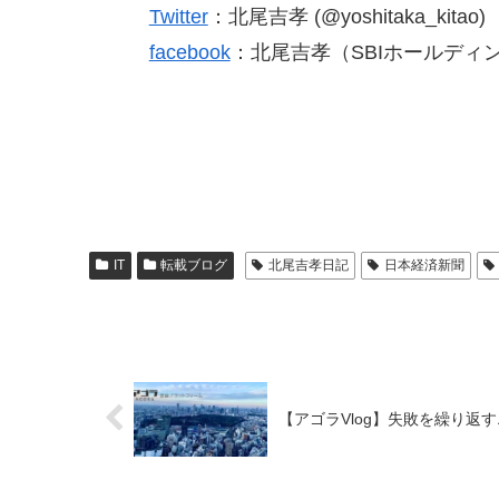
Twitter
：北尾吉孝 (@yoshitaka_kitao)
facebook
：北尾吉孝（SBIホールディ
IT
転載ブログ
北尾吉孝日記
日本経済新聞
【アゴラVlog】失敗を繰り返