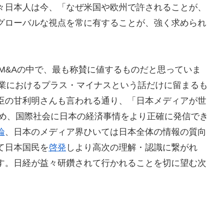
々日本人は今、「なぜ米国や欧州で許されることが、
グローバルな視点を常に有することが、強く求められ
M&Aの中で、最も称賛に値するものだと思っていま
企業におけるプラス・マイナスという話だけに留まるも
臣の甘利明さんも言われる通り、「日本メディアが世
収め、国際社会に日本の経済事情をより正確に発信でき
論
、日本のメディア界ひいては日本全体の情報の質向
て日本国民を
啓発
しより高次の理解・認識に繋がれ
す。日経が益々研鑽されて行かれることを切に望む次