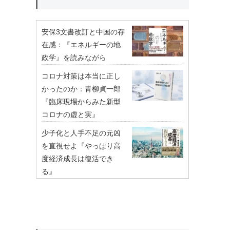
安保3文書改訂と中国の存
在感：『エネルギーの地
政学』を読みながら
コロナ対策は本当に正し
かったのか：青柳貞一郎
『臨床現場からみた新型
コロナの虚と実』
少子化と人手不足の元凶
を直視せよ『やっぱり高
度経済成長は復活でき
る』