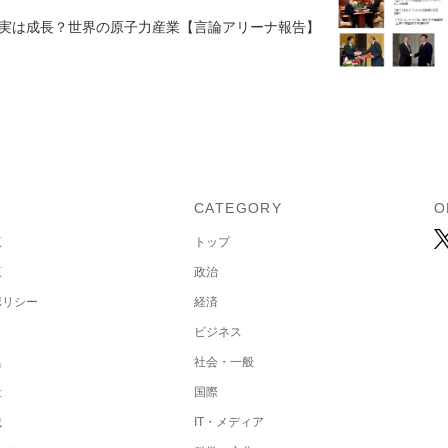
実は成長？世界の原子力産業【言論アリーナ報告】
U
CATEGORY
O
覧
トップ
覧
政治
ポリシー
経済
ビジネス
集
社会・一般
社
国際
載
IT・メディア