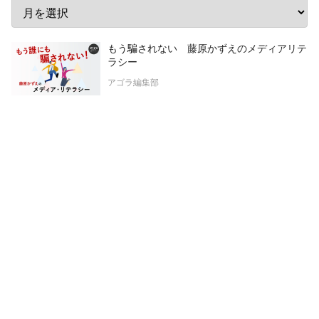
もう騙されない 藤原かずえのメディアリテ
ラシー
アゴラ編集部