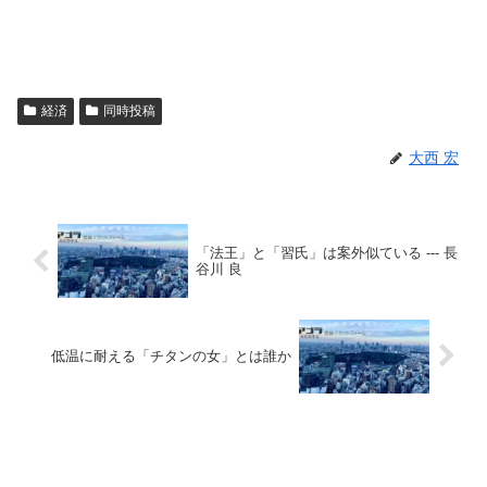
経済
同時投稿
大西 宏
「法王」と「習氏」は案外似ている --- 長
谷川 良
低温に耐える「チタンの女」とは誰か