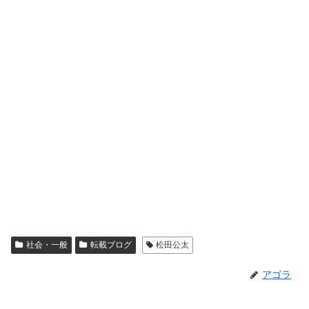
社会・一般
転載ブログ
松田公太
アゴラ