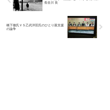
長谷川 良
橋下徹氏ＶＳ乙武洋匡氏のひとり親支援
の論争