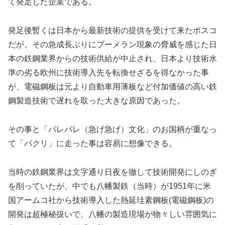
て発足した企業である。
発足後暫くは日本から最新技術の提供を受けて来たポスコ
だが、その急成長ぶりにブーメラン現象の脅威を感じた日
本の鉄鋼業界からの技術供給が中止され、日本より技術水
準の劣る欧州に技術導入先を転換せざるを得なかった事
が、電磁鋼板は元より自動車用薄板など付加価値の高い鉄
鋼製造技術で遅れを取った大きな原因であった。
その事と「パレパレ（急げ急げ）文化」のお国柄が重なっ
て「パクリ」に走った事は容易に想像できる。
当時の鉄鋼業界は文字通り日夜を徹して技術開発にしのぎ
を削っていたが、中でも八幡製鉄（当時）が1951年に米
国アームコ社から技術導入した熱延珪素鋼板(電磁鋼板)の
開発は超極秘扱いで、八幡の製造現場が物々しい雰囲気に