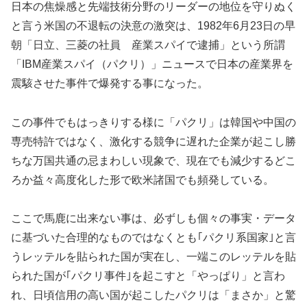
日本の焦燥感と先端技術分野のリーダーの地位を守りぬく
と言う米国の不退転の決意の激突は、1982年6月23日の早
朝「日立、三菱の社員 産業スパイで逮捕」という所謂
「IBM産業スパイ（パクリ）」ニュースで日本の産業界を
震駭させた事件で爆発する事になった。
この事件でもはっきりする様に「パクリ」は韓国や中国の
専売特許ではなく、激化する競争に遅れた企業が起こし勝
ちな万国共通の忌まわしい現象で、現在でも減少するどこ
ろか益々高度化した形で欧米諸国でも頻発している。
ここで馬鹿に出来ない事は、必ずしも個々の事実・データ
に基づいた合理的なものではなくとも｢パクリ系国家｣と言
うレッテルを貼られた国が実在し、一端このレッテルを貼
られた国が｢パクリ事件｣を起こすと「やっぱり」と言わ
れ、日頃信用の高い国が起こしたパクリは「まさか」と驚