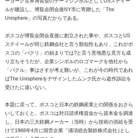
ーヨーク世界博覧会のテーマシンボルとしてUSステイー
ルが建設し、博覧会閉会後NY市に寄贈した「The
Unisphere」の写真だからである。
ポスコが博覧会閉会直後に創立された事や、ポスコとUS
ステイールが同じ鉄鋼会社と言う類似性もあり、これがポ
スコの「パクリ」の始まりでは?と言う意地悪な見方も成
り立ちそうだが、企業シンボルのロゴマークを他社から
「パクル」事はさすが考え難いが、これが今の時代であれ
ばThe Unisphereをデザインしたムンク氏から盗作訴訟を
受けたに違いない。
本題に戻って、ポスコと日本の鉄鋼産業との関係をおさら
いしておくと、ポスコは対日請求権資金から資本金を調達
し、日本の三大鉄鋼メーカー（当時）から技術の供給を受
けて1968年4月に国営企業「浦項総合製鉄株式会社｣とし