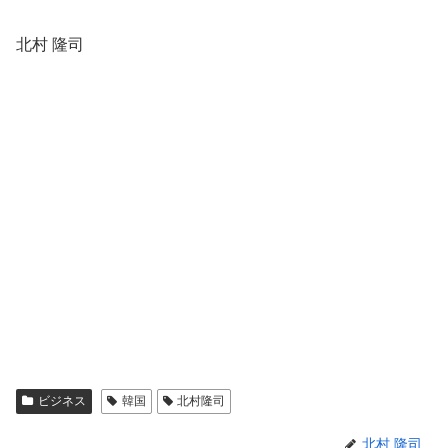
北村 隆司
ビジネス
韓国
北村隆司
北村 隆司