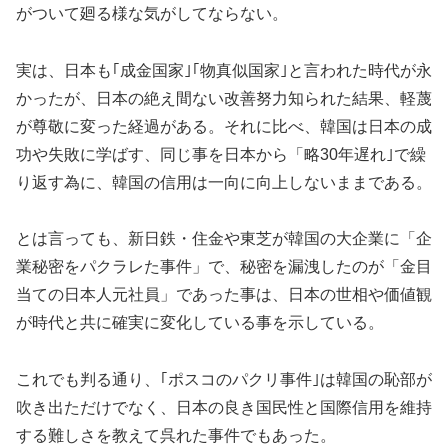
がついて廻る様な気がしてならない。
実は、日本も｢成金国家｣｢物真似国家｣と言われた時代が永
かったが、日本の絶え間ない改善努力知られた結果、軽蔑
が尊敬に変った経過がある。それに比べ、韓国は日本の成
功や失敗に学ばす、同じ事を日本から「略30年遅れ｣で繰
り返す為に、韓国の信用は一向に向上しないままである。
とは言っても、新日鉄・住金や東芝が韓国の大企業に「企
業秘密をパクラレた事件」で、秘密を漏洩したのが「金目
当ての日本人元社員」であった事は、日本の世相や価値観
が時代と共に確実に変化している事を示している。
これでも判る通り、｢ポスコのパクリ事件｣は韓国の恥部が
吹き出ただけでなく、日本の良き国民性と国際信用を維持
する難しさを教えて呉れた事件でもあった。