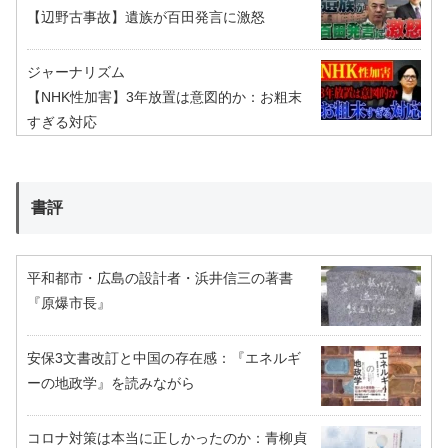
【辺野古事故】遺族が百田発言に激怒
ジャーナリズム
【NHK性加害】3年放置は意図的か：お粗末
すぎる対応
書評
平和都市・広島の設計者・浜井信三の著書
『原爆市長』
安保3文書改訂と中国の存在感：『エネルギ
ーの地政学』を読みながら
コロナ対策は本当に正しかったのか：青柳貞