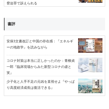
脅迫罪で訴えられる
書評
安保3文書改訂と中国の存在感：『エネルギ
ーの地政学』を読みながら
コロナ対策は本当に正しかったのか：青柳貞
一郎『臨床現場からみた新型コロナの虚と
実』
少子化と人手不足の元凶を直視せよ『やっぱ
り高度経済成長は復活できる』