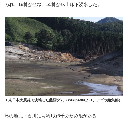
われ、19棟が全壊、55棟が床上床下浸水した。
▲東日本大震災で決壊した藤沼ダム（Wikipediaより、アゴラ編集部）
私の地元・香川にも約1万6千のため池がある。