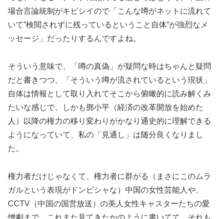
場合言論統制がキビシイので「こんな噂がネットに流れて
いて”検閲されずに残っているということ自体”が強烈なメ
ッセージ」だったりするんですよね。
そういう意味で、「噂の真偽」が疑問な時はちゃんと疑問
だと書きつつ、「そういう噂が流されているという現状」
自体は情報として取り入れてそこから俯瞰的に読み解くみ
たいな感じで、しかも鄧小平（経済の改革開放を始めた
人）以降の権力の移り変わりがかなり通史的に理解できる
ようになっていて、私の「見通し」は随分良くなりまし
た。
権力者だけじゃなくて、権力者に群がる（まさにこのムラ
ガルという表現がドンピシャな）中国の女性芸能人や、
CCTV（中国の国営放送）の美人女性キャスターたちの愛
憎劇まで、これまた見てきたかのように書いてて、それも