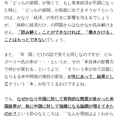
今「どっちの派閥」が強くて、もし将来経済が不調になっ
た時に、「どっちの派閥」が前面に出てきそうか？という
のは、かなり「経済」の先行きに影響を与えるでしょう
が、「純粋に経済だけ」の問題からはなかなか読み解けま
せん。
「読み解く」ことができなければ、「働きかける」
ことはもっとできない
でしょう。
また、「B 国」だけの話で見ても同じなのですが、ピル
ズベリー氏の本が・・・というか、その「本自体の影響力
で何かが変わる」というより、「そういう本が出て話題に
なりえる米中関係の潮目の変化」
が先にあって、結果とし
て
そういう「本」が出てくるわけですよね。
でも、
なぜかなり中国に対して宥和的な態度が多かった米
国政界が、急に中国に対して強腰になる論調が増えてきた
のか？
という肝心なところは、「なんか理由はよくわから