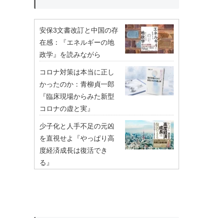
安保3文書改訂と中国の存
在感：『エネルギーの地
政学』を読みながら
コロナ対策は本当に正し
かったのか：青柳貞一郎
『臨床現場からみた新型
コロナの虚と実』
少子化と人手不足の元凶
を直視せよ『やっぱり高
度経済成長は復活でき
る』