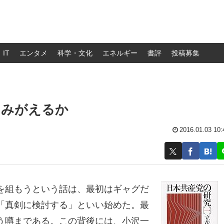
IT
エンタメ
科学・文化
エネルギー
書評
投稿募集
よみがえるか
2016.01.03 10:
を組もうという話は、最初はギャグだ
「真剣に検討する」といい始めた。最
う噂まである。この背後には、小沢一