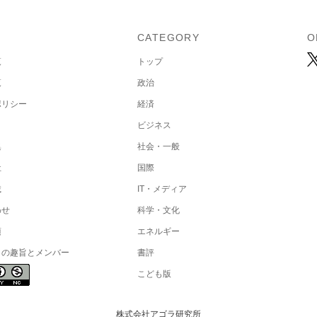
U
CATEGORY
O
覧
トップ
覧
政治
ポリシー
経済
ビジネス
集
社会・一般
社
国際
載
IT・メディア
わせ
科学・文化
項
エネルギー
トの趣旨とメンバー
書評
こども版
株式会社アゴラ研究所