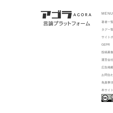
MEN
著者一
タグ一
サイト
GEPR
投稿募
運営会
広告掲
お問合
免責事
本サイ