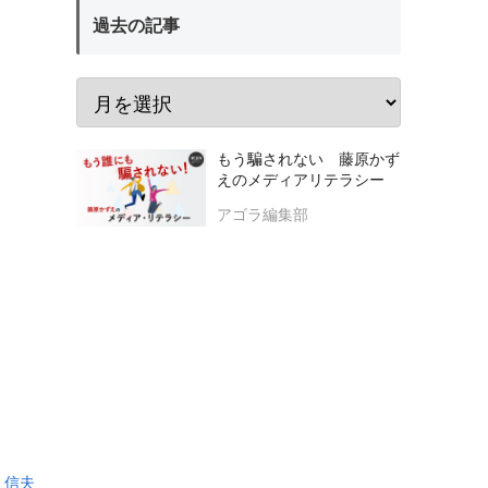
過去の記事
もう騙されない 藤原かず
えのメディアリテラシー
アゴラ編集部
 信夫