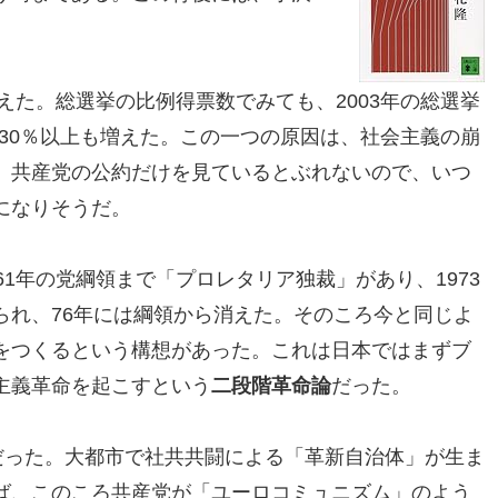
増えた。総選挙の比例得票数でみても、2003年の総選挙
万と30％以上も増えた。この一つの原因は、社会主義の崩
。共産党の公約だけを見ているとぶれないので、いつ
になりそうだ。
61年の党綱領まで「プロレタリア独裁」があり、1973
られ、76年には綱領から消えた。そのころ今と同じよ
をつくるという構想があった。これは日本ではまずブ
主義革命を起こすという
二段階革命論
だった。
だった。大都市で社共共闘による「革新自治体」が生ま
ば、このころ共産党が「ユーロコミュニズム」のよう