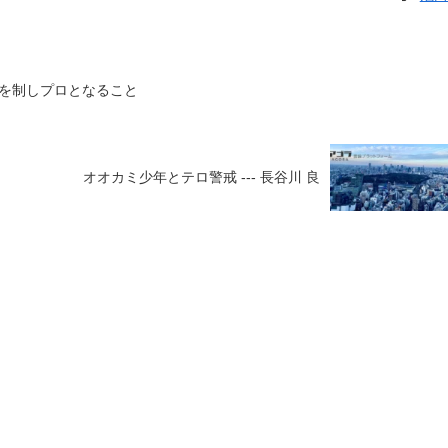
を制しプロとなること
オオカミ少年とテロ警戒 --- 長谷川 良