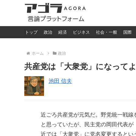
トップ
政治
経済
ビジネス
社会・一般
国際
ホーム
政治
共産党は「大衆党」になって
池田 信夫
近ごろ共産党が元気だ。野党統一戦線
と思っていたが、民主党の岡田代表が
近では「大衆党」に党名変更するとい