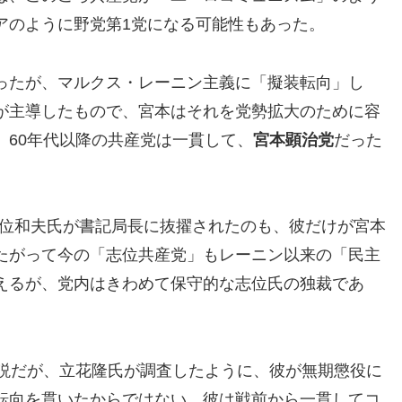
アのように野党第1党になる可能性もあった。
ったが、マルクス・レーニン主義に「擬装転向」し
が主導したもので、宮本はそれを党勢拡大のために容
。60年代以降の共産党は一貫して、
宮本顕治党
だった
い志位和夫氏が書記局長に抜擢されたのも、彼だけが宮本
たがって今の「志位共産党」もレーニン以来の「民主
えるが、党内はきわめて保守的な志位氏の独裁であ
伝説だが、立花隆氏が調査したように、彼が無期懲役に
転向を貫いたからではない。彼は戦前から一貫してコ