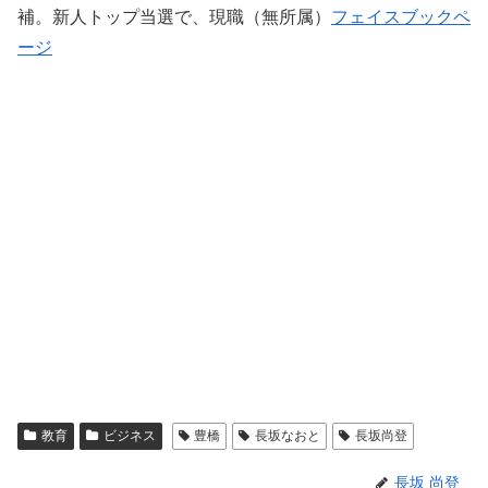
補。新人トップ当選で、現職（無所属）
フェイスブックペ
ージ
教育
ビジネス
豊橋
長坂なおと
長坂尚登
長坂 尚登