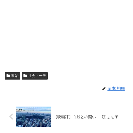
政治
社会・一般
岡本 裕明
【映画評】白鯨との闘い --- 渡 まち子