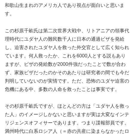
和歌山生まれのアメリカ人であり視点が面白いと思いま
す。
この杉原千畝氏は第二次世界大戦中、リトアニアの領事代
理時代にユダヤ人の難民数千人に日本の通過ビザを発給
し、迫害されたユダヤ人を救った外交官として広く知られ
ています。何人救ったか、これを6000人とする説もあり
ますが、ビザの発給数が2000件強だったことで数が合わ
ず、家族ビザだったのかそのあたりは研究者の間でも今だ
判明していないのが実情です。ただ、恐怖のユダヤ迫害の
危機にある中、多数の人命を救ったことは事実です。
その杉原千畝氏ですが、ほとんどの方は「ユダヤ人を救っ
た人」のイメージしかないと思いますが実は大変なインテ
リジェンスオフィサーであります。つまり諜報部員です。
満州時代に白系ロシア人（＝赤の共産に染まらなかったロ