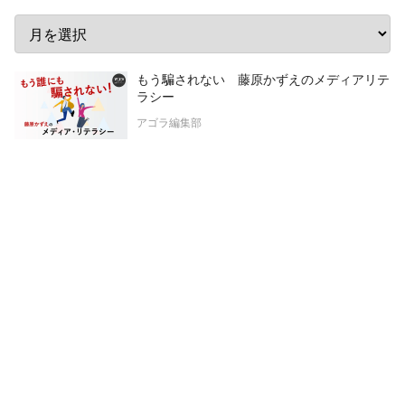
もう騙されない 藤原かずえのメディアリテ
ラシー
アゴラ編集部