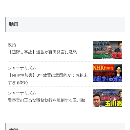
動画
政治
【辺野古事故】遺族が百田発言に激怒
ジャーナリズム
【NHK性加害】3年放置は意図的か：お粗末
すぎる対応
ジャーナリズム
警察官の正当な職務執行を罵倒する玉川徹