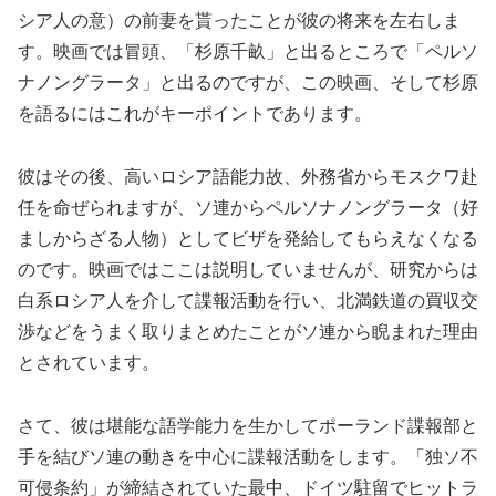
シア人の意）の前妻を貰ったことが彼の将来を左右しま
す。映画では冒頭、「杉原千畝」と出るところで「ペルソ
ナノングラータ」と出るのですが、この映画、そして杉原
を語るにはこれがキーポイントであります。
彼はその後、高いロシア語能力故、外務省からモスクワ赴
任を命ぜられますが、ソ連からペルソナノングラータ（好
ましからざる人物）としてビザを発給してもらえなくなる
のです。映画ではここは説明していませんが、研究からは
白系ロシア人を介して諜報活動を行い、北満鉄道の買収交
渉などをうまく取りまとめたことがソ連から睨まれた理由
とされています。
さて、彼は堪能な語学能力を生かしてポーランド諜報部と
手を結びソ連の動きを中心に諜報活動をします。「独ソ不
可侵条約」が締結されていた最中、ドイツ駐留でヒットラ