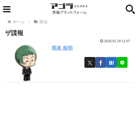
ホーム
政治
ザ諜報
2016.01.19 11:07
岡本 裕明