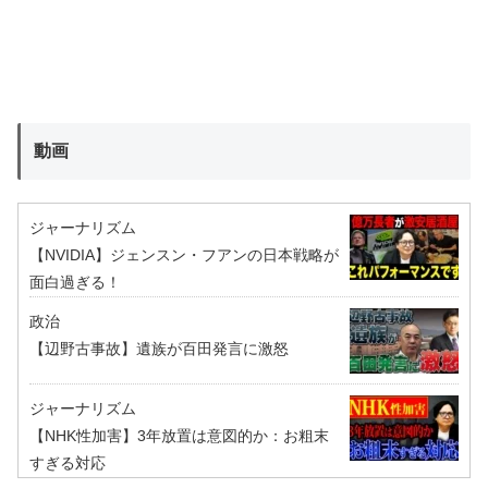
動画
ジャーナリズム
【NVIDIA】ジェンスン・フアンの日本戦略が
面白過ぎる！
政治
【辺野古事故】遺族が百田発言に激怒
ジャーナリズム
【NHK性加害】3年放置は意図的か：お粗末
すぎる対応