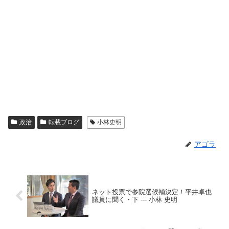
政治
転載ブログ
小林史明
アゴラ
ネット投票で参院選候補決定！平井卓也
議員に聞く・下 --- 小林 史明