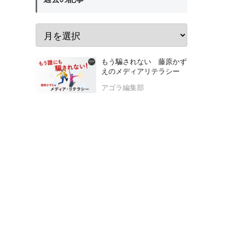
もう騙されない 藤原かず
えのメディアリテラシー
アゴラ編集部