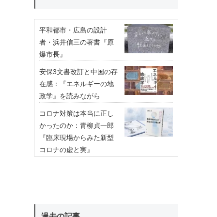
平和都市・広島の設計
者・浜井信三の著書『原
爆市長』
安保3文書改訂と中国の存
在感：『エネルギーの地
政学』を読みながら
コロナ対策は本当に正し
かったのか：青柳貞一郎
『臨床現場からみた新型
コロナの虚と実』
過去の記事