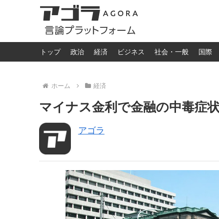
トップ
政治
経済
ビジネス
社会・一般
国際
ホーム
経済
マイナス金利で金融の中毒症状が加
アゴラ