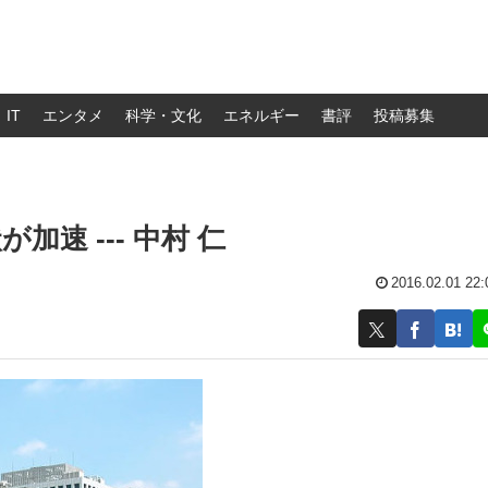
IT
エンタメ
科学・文化
エネルギー
書評
投稿募集
速 --- 中村 仁
2016.02.01 22: