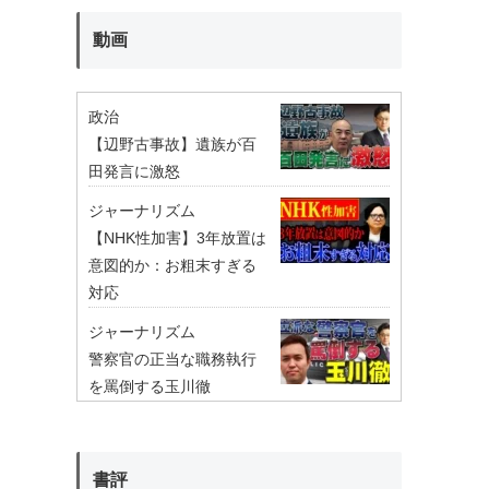
動画
政治
【辺野古事故】遺族が百
田発言に激怒
ジャーナリズム
【NHK性加害】3年放置は
意図的か：お粗末すぎる
対応
ジャーナリズム
警察官の正当な職務執行
を罵倒する玉川徹
書評