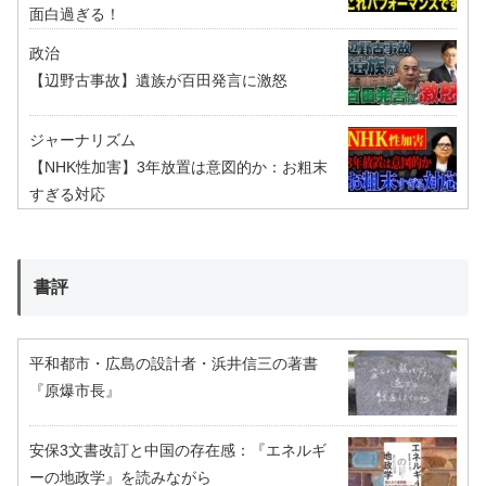
面白過ぎる！
政治
【辺野古事故】遺族が百田発言に激怒
ジャーナリズム
【NHK性加害】3年放置は意図的か：お粗末
すぎる対応
書評
平和都市・広島の設計者・浜井信三の著書
『原爆市長』
安保3文書改訂と中国の存在感：『エネルギ
ーの地政学』を読みながら