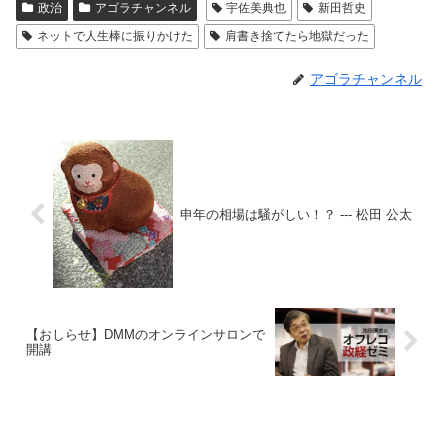
政治
アゴラチャンネル
宇佐美典也
新田哲史
ネットで人生棒に振りかけた
肩書き捨てたら地獄だった
アゴラチャンネル
申年の相場は騒がしい！？ --- 松田 公太
【おしらせ】DMMのオンラインサロンで
開講