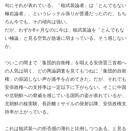
句にそれが表れている。「核武装論者」は「とんでもない
極右論者」、というレッテル張りが普通だったのだ。もち
ろん今でも、その傾向は強い。
だが、わずか8ヶ月なのに今は、核武装論を「とんでもな
い極論」と見る空気が急速に弱まっている。そう感じない
か。
ついこの間まで「集団的自衛権」を唱える安倍晋三首相へ
の人気は弱く、どの輿論調査を見てもつねに「集団的自衛
権」の容認しない声が過半を占めてきた。だが、それでも
安倍政権への支持率は一定以下に下がらない。そこに中国
や北朝鮮への脅威を感じている国民の姿が表れているが、
北朝鮮の核実験、長距離ミサイルの発射以降、安倍政権支
持率が上がっている。
これは核武装への拒否感の薄れと比例しつつある。と見る