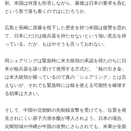
初、米国は何度も拒否しながら、最後は日本の要求を呑む
という形で落ち着くのではにだろうか。
広島と長崎に原爆を投下した歴史を持つ米国は復讐を恐れ
て、日本にだけは核兵器を持たせないという強い意志を持
っている。だが、もはやそうも言っておれない。
同シェアリングは緊急時に米大統領の承認を得たのちに日
本が核兵器を譲り受けて使用する方式だ。「核の引き金」
は米大統領が握っているので真の「シェアリング」とは言
えないが、それでも緊急時には核を使える可能性を確保す
る効果は大きい。
そして、中国や北朝鮮の先制核攻撃を受けても、位置を発
見されにくい原子力潜水艦が導入されよう。日本の場合、
尖閣領域や沖縄が中国の攻勢にさらされても、米軍が全面