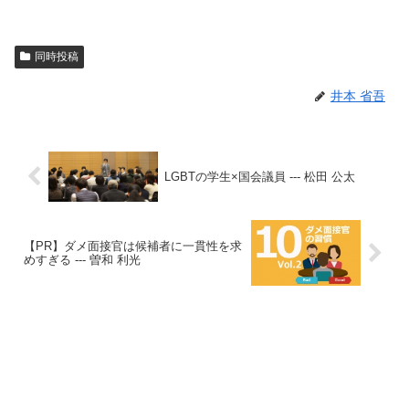
同時投稿
井本 省吾
LGBTの学生×国会議員 --- 松田 公太
【PR】ダメ面接官は候補者に一貫性を求
めすぎる --- 曽和 利光