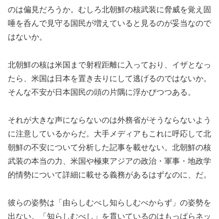
のは偏見だろうか。むしろ北朝鮮の核武装に脅威を覚え固
唾を呑んで見守る国民が増えていると見るのが妥当なので
はないか。
北朝鮮の核は米国まで射程距離に入っており、イザとなっ
たら、米国は日本を置き去りにして逃げるのではないか。
そんな不安が日本国民の頭の片隅に浮かびつつある。
それが大きな声にならないのは外務省がそうならないよう
に注意しているからだ。大手メディアもこれに呼応して北
朝鮮の不安について分析した記事を載せない。北朝鮮の核
武装の本当の力、米国や極東アジアの政治・軍事・地政学
的情勢について詳細に載せる義務があるはずなのに、だ。
彼らの姿勢は「由らしむべし知らしむべからず」の姿勢を
出ない。「知らしむべし」を貫いているのはもっぱらネッ