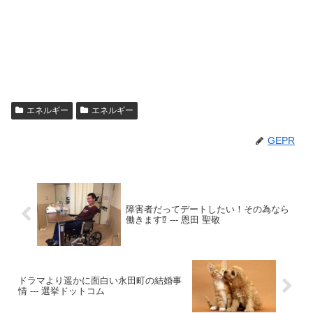
エネルギー
エネルギー
GEPR
障害者だってデートしたい！その為なら
働きます⁉️ --- 恩田 聖敬
ドラマより遥かに面白い永田町の結婚事
情 --- 選挙ドットコム