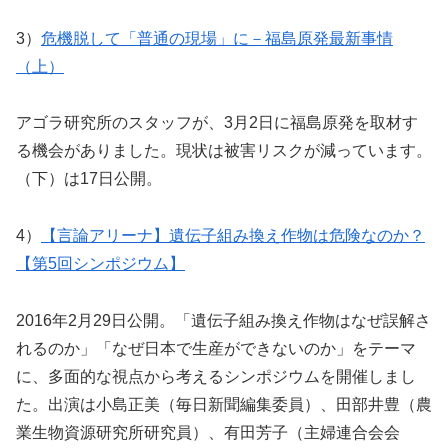
3）
危機脱して「普通の現場」に－福島原発最新事情
（上）
アゴラ研究所のスタッフが、3月2日に福島原発を取材す
る機会がありました。現状は被害リスクが減っています。
（下）は17日公開。
4）
【言論アリーナ】遺伝子組み換え作物は危険なのか？
【第5回シンポジウム】
2016年2月29日公開。「遺伝子組み換え作物はなぜ誤解さ
れるのか」「なぜ日本で生産ができないのか」をテーマ
に、多面的な視点から考えるシンポジウムを開催しまし
た。出演は小島正美（毎日新聞編集委員）、田部井豊（農
業生物資源研究所研究員）、有田芳子（主婦連合会会