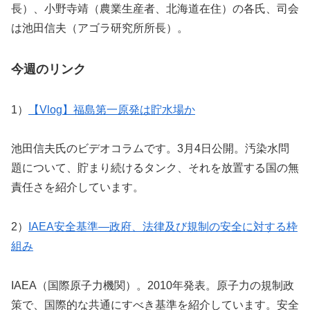
長）、小野寺靖（農業生産者、北海道在住）の各氏、司会
は池田信夫（アゴラ研究所所長）。
今週のリンク
1）
【Vlog】福島第一原発は貯水場か
池田信夫氏のビデオコラムです。3月4日公開。汚染水問
題について、貯まり続けるタンク、それを放置する国の無
責任さを紹介しています。
2）
IAEA安全基準—政府、法律及び規制の安全に対する枠
組み
IAEA（国際原子力機関）。2010年発表。原子力の規制政
策で、国際的な共通にすべき基準を紹介しています。安全