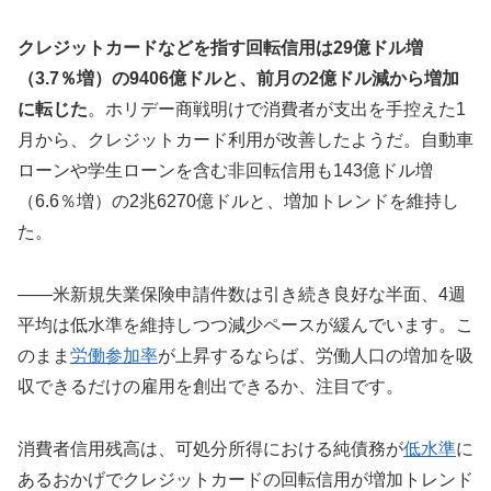
クレジットカードなどを指す回転信用は29億ドル増
（3.7％増）の9406億ドルと、前月の2億ドル減から増加
に転じた
。ホリデー商戦明けで消費者が支出を手控えた1
月から、クレジットカード利用が改善したようだ。自動車
ローンや学生ローンを含む非回転信用も143億ドル増
（6.6％増）の2兆6270億ドルと、増加トレンドを維持し
た。
――米新規失業保険申請件数は引き続き良好な半面、4週
平均は低水準を維持しつつ減少ペースが緩んでいます。こ
のまま
労働参加率
が上昇するならば、労働人口の増加を吸
収できるだけの雇用を創出できるか、注目です。
消費者信用残高は、可処分所得における純債務が
低水準
に
あるおかげでクレジットカードの回転信用が増加トレンド