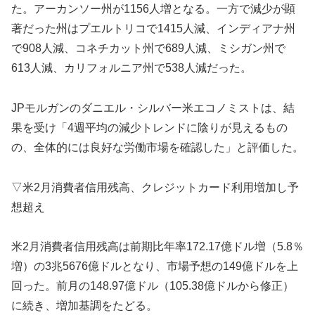
た。アーカンソー州が1156人増となる。一方で減少が顕
著だった州はプエルトリコで1415人減、インディアナ州
で908人減、コネチカット州で689人減、ミシガン州で
613人減、カリフォルニア州で538人減だった。
JPモルガンのダニエル・シルバー米エコノミストは、結
果を受け「4週平均の減少トレンドに陰りが見えるもの
の、全体的には良好な労働市場を確認した」と評価した。
▽米2月消費者信用残高、クレジットカード利用増加し予
想超え
米2月消費者信用残高は前期比年率172.17億ドル増（5.8％
増）の3兆5676億ドルとなり、市場予想の149億ドルを上
回った。前月の148.97億ドル（105.38億ドルから修正）
に続き、増加基調をたどる。