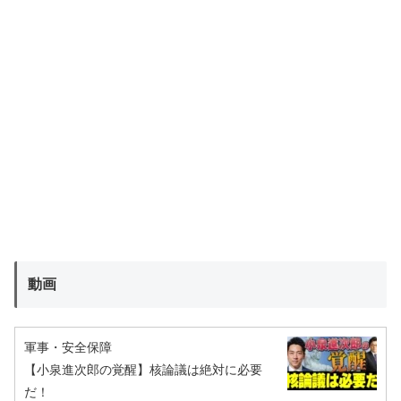
動画
軍事・安全保障
【小泉進次郎の覚醒】核論議は絶対に必要
だ！