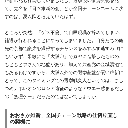
維新の党も存続していましたし、選挙後の情勢変化を見
て、党名を「日本維新の会」とか全国チェーンネームに戻
すのは、夏以降と考えていたはず。
ところが突然、「ゲス不倫」で自民現職が辞めてしまい、
補選が行われることになってしまいました。自分たちの庭
先の京都で議席を獲得するチャンスをみすみす逃すわけに
もいかず、果敢にも「大阪印」で京都に進撃したものの、
もともと泉さんの地盤があり、加えて共産党の金城湯池で
もあるわけですから、大阪以外での選挙基盤が弱い維新に
とって、このタイミングでの選挙戦突入というのは、さし
づめナポレオンのロシア遠征のようなアウエー感まるだし
の「無理ゲー」だったのではないでしょうか。
おおさか維新、全国チェーン戦略の仕切り直し
の契機に