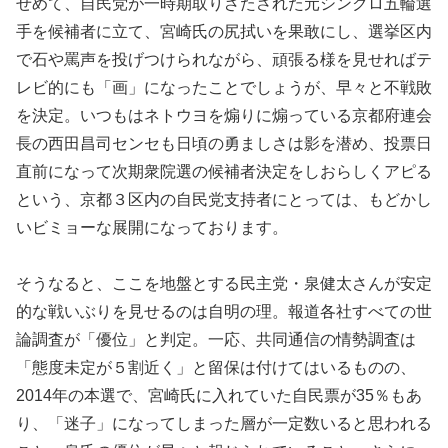
せめて、自民党が一時期取りざたされた元シンクロ五輪選
手を候補者に立て、宮崎氏の尻拭いを果敢にし、選挙区内
で石や罵声を投げつけられながら、頑張る様を見せればテ
レビ的にも「画」になったことでしょうが、早々と不戦敗
を決定。いつもはネトウヨを煽りに煽っている京都府連会
長の西田昌司センセも日頃の勇ましさは影を潜め、投票日
直前になって次期衆院選の候補者決定をしおらしくアピる
という、京都３区内の自民党支持者にとっては、もどかし
いビミョーな展開になっております。
そうなると、ここを地盤とする民主党・泉健太さんが安定
的な戦いぶりを見せるのは自明の理。報道各社すべての世
論調査が「優位」と判定。一応、共同通信の情勢調査は
「態度未定が５割近く」と留保は付けてはいるものの、
2014年の本選で、宮崎氏に入れていた自民票が35％もあ
り、「迷子」になってしまった層が一定数いると思われる