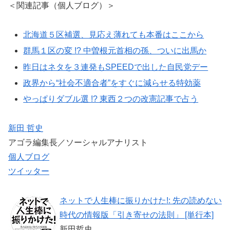
＜関連記事（個人ブログ）＞
北海道５区補選、見応え薄れても本番はここから
群馬１区の変 !? 中曽根元首相の孫、ついに出馬か
昨日はネタを３連発もSPEEDで出した自民党デー
政界から“社会不適合者”をすぐに減らせる特効薬
やっぱりダブル選 !? 東西２つの改憲記事で占う
新田 哲史
アゴラ編集長／ソーシャルアナリスト
個人ブログ
ツイッター
ネットで人生棒に振りかけた!: 先の読めない
時代の情報版「引き寄せの法則」 [単行本]
新田哲史