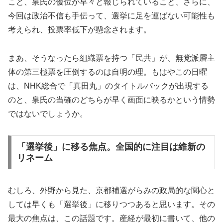
こと、泉氏の優位が早々と報じられていること、さらに、
今回は政治不信も手伝って、選挙に足を運ばない可能性も
考えられ、投票率低下が懸念されます。
まあ、そうなったら組織票を持つ「民共」が、無党派層主
体の第三極票を圧倒するのは自明の理。もはやこの日曜
は、NHK総合で「真田丸」のタイトルバックが出現する
のと、泉氏の当確のどちらが早く画面に映るかという情勢
ではないでしょうか。
「選挙後」に移る焦点。全国的に注目は維新の
リネーム
むしろ、外野から見た、京都補選がらみの政局的な関心と
しては早くも「選挙後」に移りつつあると思います。その
最大の焦点は、この話題です。産経が最初に書いて、他の