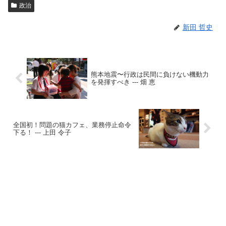
政治
新田 哲史
熊本地震〜行政は民間に負けない機動力
を発揮すべき --- 畑 恵
全国初！問題の猫カフェ、業務停止命令
下る！ --- 上田 令子