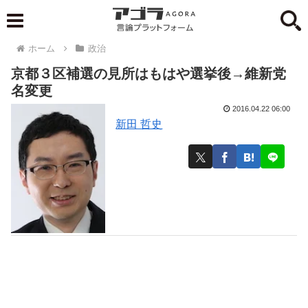
ホーム
政治
京都３区補選の見所はもはや選挙後→維新党
名変更
2016.04.22 06:00
新田 哲史