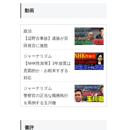
動画
政治
【辺野古事故】遺族が百
田発言に激怒
ジャーナリズム
【NHK性加害】3年放置は
意図的か：お粗末すぎる
対応
ジャーナリズム
警察官の正当な職務執行
を罵倒する玉川徹
書評