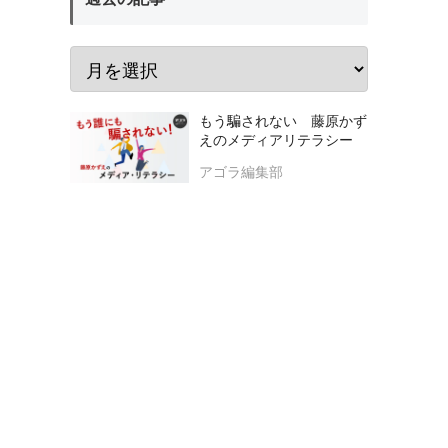
もう騙されない 藤原かず
えのメディアリテラシー
アゴラ編集部