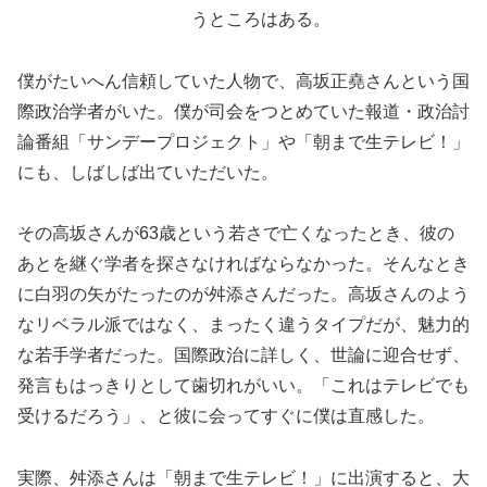
うところはある。
僕がたいへん信頼していた人物で、高坂正堯さんという国
際政治学者がいた。僕が司会をつとめていた報道・政治討
論番組「サンデープロジェクト」や「朝まで生テレビ！」
にも、しばしば出ていただいた。
その高坂さんが63歳という若さで亡くなったとき、彼の
あとを継ぐ学者を探さなければならなかった。そんなとき
に白羽の矢がたったのが舛添さんだった。高坂さんのよう
なリベラル派ではなく、まったく違うタイプだが、魅力的
な若手学者だった。国際政治に詳しく、世論に迎合せず、
発言もはっきりとして歯切れがいい。「これはテレビでも
受けるだろう」、と彼に会ってすぐに僕は直感した。
実際、舛添さんは「朝まで生テレビ！」に出演すると、大