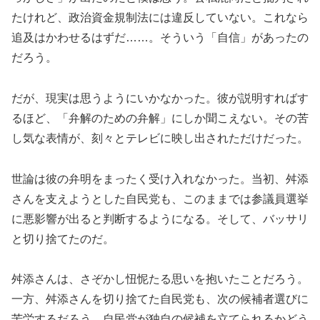
たけれど、政治資金規制法には違反していない。これなら
追及はかわせるはずだ……。そういう「自信」があったの
だろう。
だが、現実は思うようにいかなかった。彼が説明すればす
るほど、「弁解のための弁解」にしか聞こえない。その苦
し気な表情が、刻々とテレビに映し出されただけだった。
世論は彼の弁明をまったく受け入れなかった。当初、舛添
さんを支えようとした自民党も、このままでは参議員選挙
に悪影響が出ると判断するようになる。そして、バッサリ
と切り捨てたのだ。
舛添さんは、さぞかし忸怩たる思いを抱いたことだろう。
一方、舛添さんを切り捨てた自民党も、次の候補者選びに
苦労するだろう。自民党が独自の候補を立てられるかどう