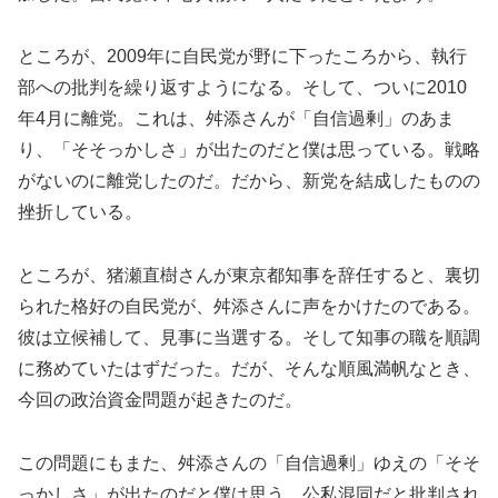
ところが、2009年に自民党が野に下ったころから、執行
部への批判を繰り返すようになる。そして、ついに2010
年4月に離党。これは、舛添さんが「自信過剰」のあま
り、「そそっかしさ」が出たのだと僕は思っている。戦略
がないのに離党したのだ。だから、新党を結成したものの
挫折している。
ところが、猪瀬直樹さんが東京都知事を辞任すると、裏切
られた格好の自民党が、舛添さんに声をかけたのである。
彼は立候補して、見事に当選する。そして知事の職を順調
に務めていたはずだった。だが、そんな順風満帆なとき、
今回の政治資金問題が起きたのだ。
この問題にもまた、舛添さんの「自信過剰」ゆえの「そそ
っかしさ」が出たのだと僕は思う。公私混同だと批判され