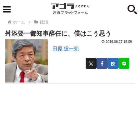
ホーム
政治
舛添要一都知事辞任に、僕はこう思う
2016.06.27 15:09
田原 総一朗