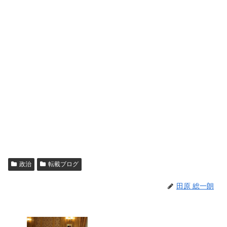
政治
転載ブログ
田原 総一朗