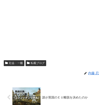
社会・一般
転載ブログ
内藤 忍
誰が英国のＥＵ離脱を決めたのか