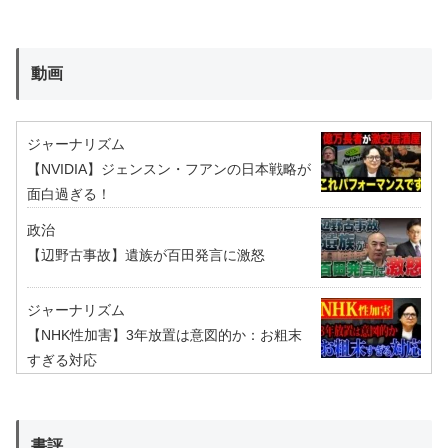
動画
ジャーナリズム
【NVIDIA】ジェンスン・フアンの日本戦略が
面白過ぎる！
政治
【辺野古事故】遺族が百田発言に激怒
ジャーナリズム
【NHK性加害】3年放置は意図的か：お粗末
すぎる対応
書評