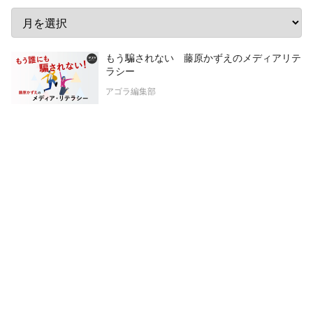
もう騙されない 藤原かずえのメディアリテ
ラシー
アゴラ編集部