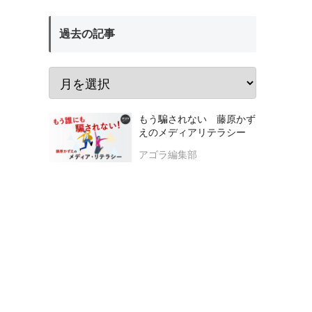
過去の記事
もう騙されない 藤原かず
えのメディアリテラシー
アゴラ編集部