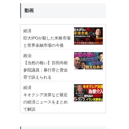
動画
経済
巨大IPOが殺した米株市場
と世界金融市場の今後
政治
【当然の報い】百田尚樹
参院議員：暴行罪と脅迫
罪で訴えられる
経済
キオクシア決算など最近
の経済ニュースをまとめ
て解説