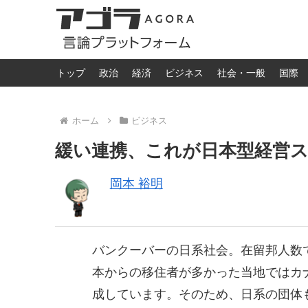
トップ
政治
経済
ビジネス
社会・一般
国際
ホーム
ビジネス
緩い連携、これが日本型経営
岡本 裕明
バンクーバーの日系社会。在留邦人数で
本からの移住者が多かった当地ではカ
成しています。そのため、日系の団体