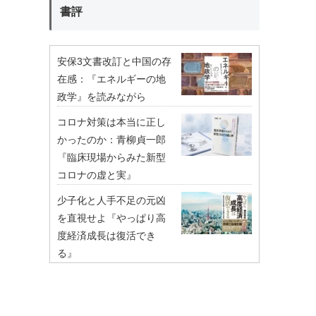
書評
安保3文書改訂と中国の存
在感：『エネルギーの地
政学』を読みながら
コロナ対策は本当に正し
かったのか：青柳貞一郎
『臨床現場からみた新型
コロナの虚と実』
少子化と人手不足の元凶
を直視せよ『やっぱり高
度経済成長は復活でき
る』