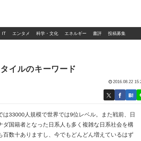
IT
エンタメ
科学・文化
エネルギー
書評
投稿募集
スタイルのキーワード
2016.08.22 15:
は33000人規模で世界では9位レベル。また戦前、日
ナダ国籍者となった日系人も多く複雑な日系社会を構
も百数十ありますし、今でもどんどん増えているはず