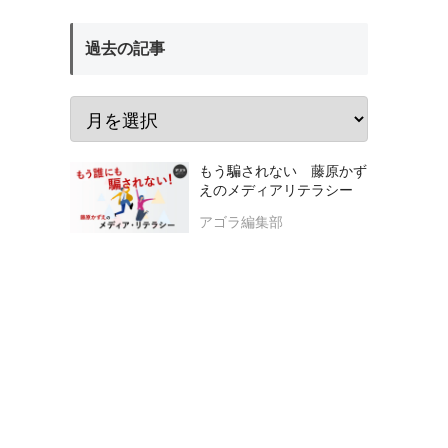
過去の記事
もう騙されない 藤原かず
えのメディアリテラシー
アゴラ編集部