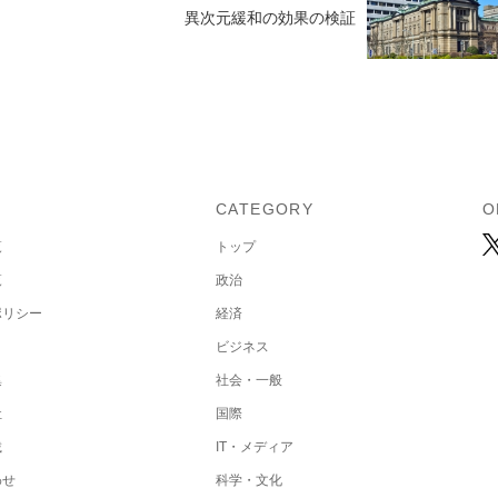
異次元緩和の効果の検証
U
CATEGORY
O
覧
トップ
覧
政治
ポリシー
経済
ビジネス
集
社会・一般
社
国際
載
IT・メディア
わせ
科学・文化