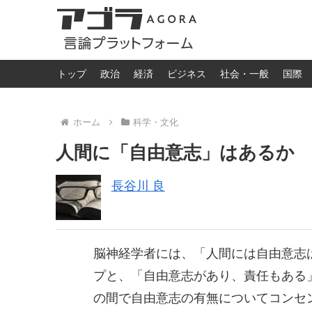
トップ
政治
経済
ビジネス
社会・一般
国際
ホーム
科学・文化
人間に「自由意志」はあるか
長谷川 良
脳神経学者には、「人間には自由意志
プと、「自由意志があり、責任もある
の間で自由意志の有無についてコンセ