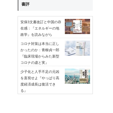
書評
安保3文書改訂と中国の存
在感：『エネルギーの地
政学』を読みながら
コロナ対策は本当に正し
かったのか：青柳貞一郎
『臨床現場からみた新型
コロナの虚と実』
少子化と人手不足の元凶
を直視せよ『やっぱり高
度経済成長は復活でき
る』