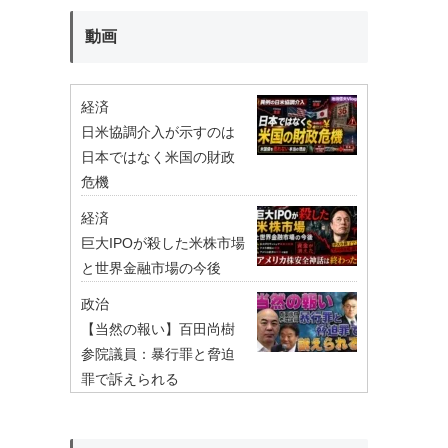
動画
経済
日米協調介入が示すのは
日本ではなく米国の財政
危機
経済
巨大IPOが殺した米株市場
と世界金融市場の今後
政治
【当然の報い】百田尚樹
参院議員：暴行罪と脅迫
罪で訴えられる