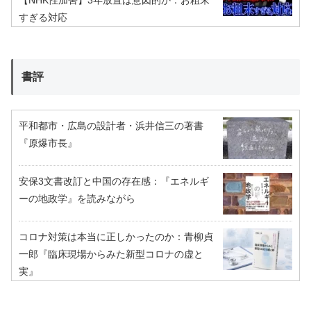
【NHK性加害】3年放置は意図的か：お粗末
すぎる対応
書評
平和都市・広島の設計者・浜井信三の著書
『原爆市長』
安保3文書改訂と中国の存在感：『エネルギ
ーの地政学』を読みながら
コロナ対策は本当に正しかったのか：青柳貞
一郎『臨床現場からみた新型コロナの虚と
実』