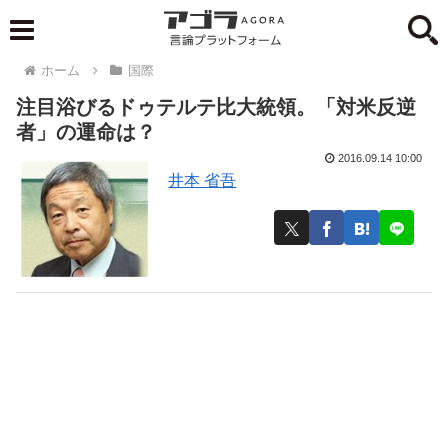
ホーム
国際
注目浴びるドゥテルテ比大統領。「対米反逆
者」の運命は？
2016.09.14 10:00
井本 省吾