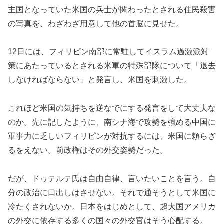
主国となっていた米国の兵士が関わったとされる住民殺害
の写真を、わざわざ用意して他の首脳に見せた。
12日には、フィリピン南部に常駐してイスラム過激派対
策にあたっているとされる米軍の特殊部隊について「退去
しなければならない」と発言し、米国を刺激した。
これほど米国の気持ちを逆なでにする発言をして大丈夫な
のか。先に記したように、南シナ海で攻勢を強める中国に
軍事力に乏しいフィリピンが対抗するには、米国に頼らざ
るをえない。前政権はその外交姿勢だった。
だが、ドゥテルテ氏は自由自律、言いたいことを言う。自
分の政治に口出しはさせない。それで通そうとして米国に
冷たくされないか。日本をはじめとして、超大国アメリカ
の外交に依存する多くの国々の外交官はそう心配する。