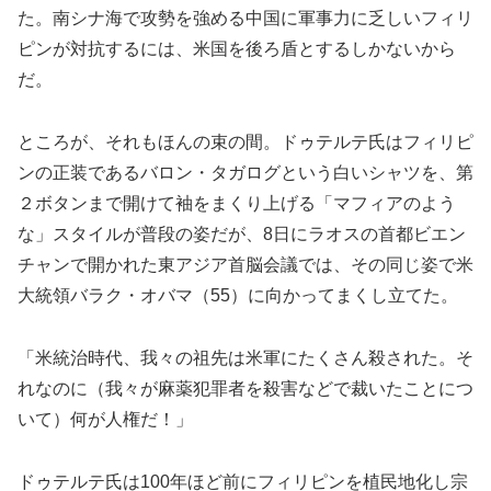
た。南シナ海で攻勢を強める中国に軍事力に乏しいフィリ
ピンが対抗するには、米国を後ろ盾とするしかないから
だ。
ところが、それもほんの束の間。ドゥテルテ氏はフィリピ
ンの正装であるバロン・タガログという白いシャツを、第
２ボタンまで開けて袖をまくり上げる「マフィアのよう
な」スタイルが普段の姿だが、8日にラオスの首都ビエン
チャンで開かれた東アジア首脳会議では、その同じ姿で米
大統領バラク・オバマ（55）に向かってまくし立てた。
「米統治時代、我々の祖先は米軍にたくさん殺された。そ
れなのに（我々が麻薬犯罪者を殺害などで裁いたことにつ
いて）何が人権だ！」
ドゥテルテ氏は100年ほど前にフィリピンを植民地化し宗