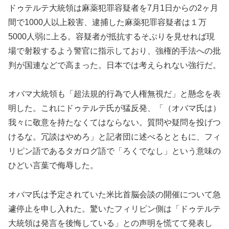
ドゥテルテ大統領は麻薬犯罪容疑者を7月1日からの2ヶ月
間で1000人以上殺害、逮捕した麻薬犯罪容疑者は１万
5000人弱に上る。容疑者が抵抗するそぶりを見せれば現
場で射殺するよう警官に指示しており、強権的手法への批
判が国連などで高まった。日本では考えられない強行だ。
オバマ大統領も「超法規的行為で人権無視だ」と懸念を表
明した。これにドゥテルテ氏が猛反発、「（オバマ氏は）
我々に敬意を持たなくてはならない。質問や疑問を投げつ
けるな。冗談はやめろ」と記者団に述べるとともに、フィ
リピン語であるタガログ語で「ろくでなし」という意味の
ひどい言葉で侮辱した。
オバマ氏は予定されていた米比首脳会談の開催について急
遽停止を申し入れた。驚いたフィリピン側は「ドゥテルテ
大統領は発言を後悔している」との声明を慌てて発表し