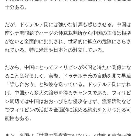
十分ある。
だが、ドゥテルテ氏には強かな計算も感じさせる。中国は
南シナ海問題でハーグの仲裁裁判所から中国の主張は根拠
がないと全面的に批判され、世界的に孤立の危険にさらさ
れている。特に米国や日本との対立している。
だから、中国にとってフィリピンが米国と冷たい関係にな
ることは好ましく、実際、ドゥテルテ氏の言動を見て早速
「話し合おう」と秋波を送っている。ドゥテルテ氏にすれ
ば、中国から多大の譲歩を得るチャンスである。フィリピ
ン周辺では中国はおおっぴらな侵攻をせず、漁業活動など
でフィリピンの活動を全面的に認める約束をとりつける可
能性もある。
また、米国は「世界の警察官ではない」と内向き志向が強