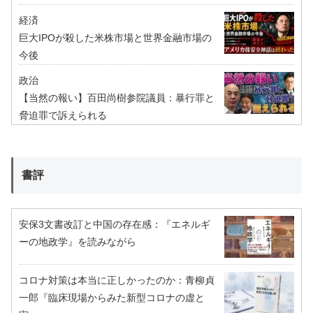
経済
巨大IPOが殺した米株市場と世界金融市場の
今後
政治
【当然の報い】百田尚樹参院議員：暴行罪と
脅迫罪で訴えられる
書評
安保3文書改訂と中国の存在感：『エネルギ
ーの地政学』を読みながら
コロナ対策は本当に正しかったのか：青柳貞
一郎『臨床現場からみた新型コロナの虚と