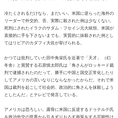
冷たくされるだけなら、まだいい。米国に逆らった海外の
リーダーで外交的、否、実際に殺された例は少なくない。
死刑にされたイラクのサダム・フセイン元大統領、米国が
直接的に手を下さないまでも、実質的に抹殺された例とし
てはリビアのカダフィ大佐が挙げられる。
かつては批判していた田中角栄氏を近著で「天才」 （幻
冬舎）と賞賛する石原慎太郎氏は「角さんがロッキード裁
判で逮捕されたのだって、勝手に中国と国交正常化したり
してアメリカの言いなりにならなかったからだ。それで米
国は裁判を起こして社会的、政治的に角さんを抹殺しよう
としたんだ」とテレビで発言している。
アメリカは恐ろしい。露骨に米国に反逆するドゥテルテ氏
を政治外交の世界から引きずりおろす画策をする可能性は