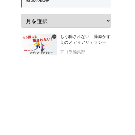
もう騙されない 藤原かず
えのメディアリテラシー
アゴラ編集部