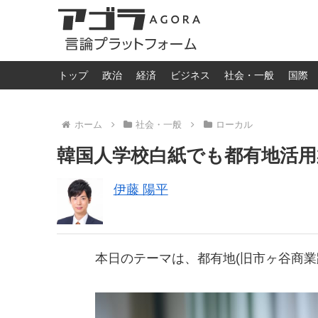
トップ
政治
経済
ビジネス
社会・一般
国際
ホーム
社会・一般
ローカル
韓国人学校白紙でも都有地活用
伊藤 陽平
本日のテーマは、都有地(旧市ヶ谷商業