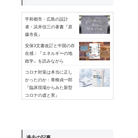
平和都市・広島の設計
者・浜井信三の著書『原
爆市長』
安保3文書改訂と中国の存
在感：『エネルギーの地
政学』を読みながら
コロナ対策は本当に正し
かったのか：青柳貞一郎
『臨床現場からみた新型
コロナの虚と実』
過去の記事