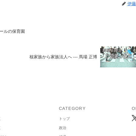
伊藤
ールの保育園
核家族から家族法人へ --- 馬場 正博
U
CATEGORY
O
覧
トップ
覧
政治