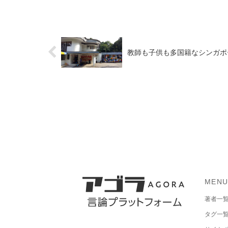
教師も子供も多国籍なシンガポ
MEN
著者一
タグ一