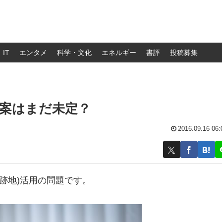
IT
エンタメ
科学・文化
エネルギー
書評
投稿募集
案はまだ未定？
2016.09.16 06:
跡地)活用の問題です。