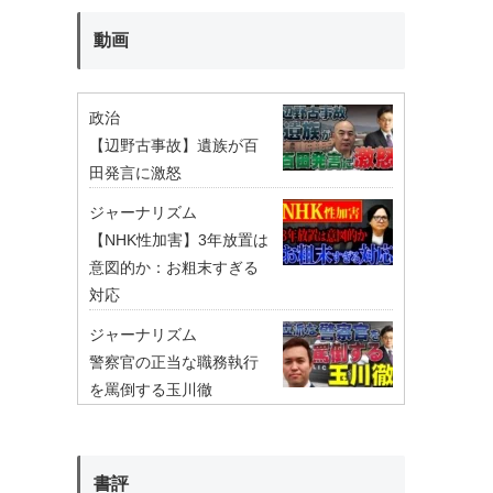
動画
政治
【辺野古事故】遺族が百
田発言に激怒
ジャーナリズム
【NHK性加害】3年放置は
意図的か：お粗末すぎる
対応
ジャーナリズム
警察官の正当な職務執行
を罵倒する玉川徹
書評