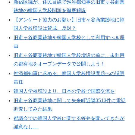
新宿区議が、住民目線で舛添都知事の旧市ヶ谷商業
跡地の韓国人学校問題を徹底解説
【アンケート協力のお願い】旧市ヶ谷商業跡地に韓
国人学校増設は賛成、反対？
旧市ヶ谷商業跡地を韓国人学校として利用すべき理
由
旧市ヶ谷商業跡地で韓国人学校増設の前に、未利用
の都有地をオープンデータで公開しよう！
舛添都知事に求める、韓国人学校増設問題への説明
責任
韓国人学校増設より、日本の学校で国際交流を
旧市ヶ谷商業跡地に関して矢来町近隣3513件に電話
調査してみた結果
都議会での韓国人学校に関する答弁を聞いてきたが
誠意なし…