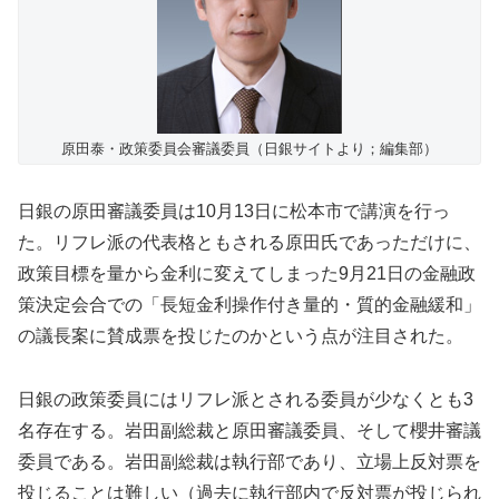
原田泰・政策委員会審議委員（日銀サイトより；編集部）
日銀の原田審議委員は10月13日に松本市で講演を行っ
た。リフレ派の代表格ともされる原田氏であっただけに、
政策目標を量から金利に変えてしまった9月21日の金融政
策決定会合での「長短金利操作付き量的・質的金融緩和」
の議長案に賛成票を投じたのかという点が注目された。
日銀の政策委員にはリフレ派とされる委員が少なくとも3
名存在する。岩田副総裁と原田審議委員、そして櫻井審議
委員である。岩田副総裁は執行部であり、立場上反対票を
投じることは難しい（過去に執行部内で反対票が投じられ