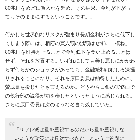
80兆円をめどに買入れを進め、その結果、金利が下がっ
てもそのままにするということです。」
何かしら世界的なリスクが強まり長期金利がさらに低下し
てしまう際には、相応の買入額の減額はせずに「概ね」
80兆円を維持させることで金利低下を食い止めることは
せず、それを放置する。いずれにしても善し悪しにかかわ
らず何らかのショックがあっても、金融緩和はむしろ深掘
りされることになり、それを原田委員は納得したために、
賛成票を投じたとも言えるのか。どうやら日銀の実務面で
の執行部の説得が功を奏したといったように感じられる。
さらに原田委員は次のような名言も残していた。
「リフレ派は量を重視するのだから量を重視しな
いような政策には反対すべきだ、というご質問に