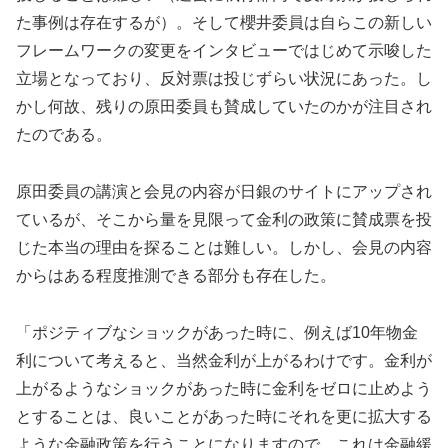
た事例は存在するが）。そして櫻井委員は自らこの新しい
フレームワークの変更をインタビューではじめて示唆した
立場となっており、反対票は投じずらい状況にあった。し
かし何故、残りの原田委員も賛成していたのかが注目され
たのである。
原田委員の講演と会見の内容が日銀のサイトにアップされ
ているが、そこから量を見限って金利の政策に賛成票を投
じた本当の理由を探ることは難しい。しかし、会見の内容
からはある程度推測できる部分も存在した。
「ポジティブなショックがあった時に、例えば10年物金
利について考えると、当然金利が上がるわけです。金利が
上がるようなショックがあった時に金利をゼロに止めよう
とすることは、良いことがあった時にそれを更に拡大する
ような金融政策を行うことになりますので、これは金融緩