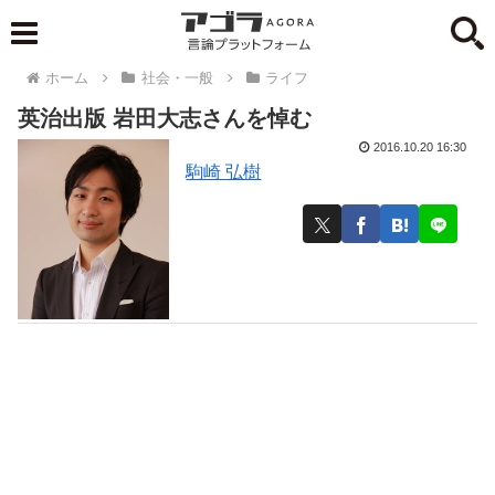
ホーム
社会・一般
ライフ
英治出版 岩田大志さんを悼む
2016.10.20 16:30
駒崎 弘樹