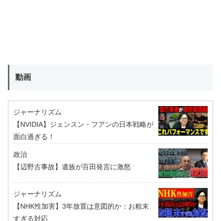
動画
ジャーナリズム
【NVIDIA】ジェンスン・フアンの日本戦略が
面白過ぎる！
政治
【辺野古事故】遺族が百田発言に激怒
ジャーナリズム
【NHK性加害】3年放置は意図的か：お粗末
すぎる対応