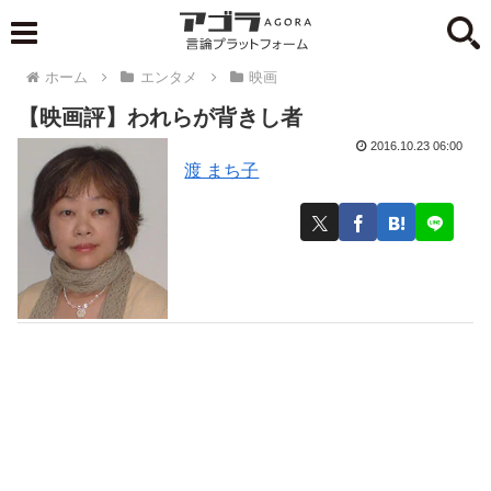
ホーム
エンタメ
映画
【映画評】われらが背きし者
2016.10.23 06:00
渡 まち子