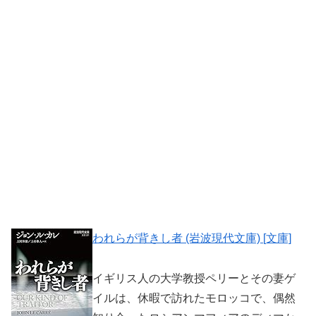
われらが背きし者 (岩波現代文庫) [文庫]
イギリス人の大学教授ペリーとその妻ゲ
イルは、休暇で訪れたモロッコで、偶然