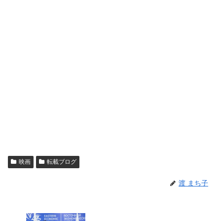
映画
転載ブログ
渡 まち子