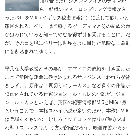
知り合ったロシアンマフィアのディマか
ら、組織のマネーロンダリング情報が入
ったUSBをMI6（イギリス秘密情報部）に渡して欲しいと
懇願される。ペリーは当惑するが、ディマとその家族の命
が狙われていると知ってやむを得ず引き受けることに。だ
が、その日を境にペリーは世界を股に掛けた危険な亡命劇
に巻き込まれてゆく…。
平凡な大学教授とその妻が、マフィアの依頼を引き受けた
ことで危険な運命に巻き込まれるサスペンス「われらが背
きし者」。原作は「裏切りのサーカス」など多くの作品が
映画化されている作家ジョン・ル・カレの小説だ。ジョ
ン・ル・カレといえば、英国の秘密情報部MI5とMI6出身
ということで、本格スパイ小説が多いのだが、本作はMI6
は登場するものの、むしろヒッチコックばりの“巻き込ま
れ型サスペンス”という方が的確だろう。映画序盤からシ