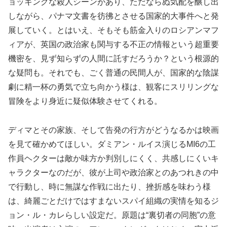
ョッキングな殺人シーンがあり、ただならぬ気配を醸し出
しながら、パナマ文書を彷彿とさせる国家的大事件へと発
展していく。とはいえ、そもそも筋金入りのロシアンマフ
ィアが、英国の政治家も関与する不正の情報という超重要
機密を、見ず知らずの人間に託すだろうか？という根源的
な疑問も。それでも、ごく普通の民間人が、国家的な陰謀
劇に精一杯の勇気で立ち向かう様は、観客にスリリングな
冒険をより身近に疑似体験させてくれる。
ディマとその家族、そして告発の行方がどうなるかは映画
を見て確かめてほしい。ダミアン・ルイス演じるMI6の工
作員ヘクターは敵か味方か判別しにくく、共感しにくいキ
ャラクターなのだが、彼が上司や政治家とのあつれきの中
で行動し、時に無謀な作戦に出たり、挫折感を味わう様
は、綺麗ごとだけではすまないスパイ組織の実情を知るジ
ョン・ル・カレらしい設定だ。原題は“裏切者の同胞”の意